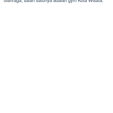
olahraga, salah satunya adalah gym Kota Wisata.