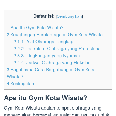
Daftar Isi:
[
Sembunyikan
]
1
Apa itu Gym Kota Wisata?
2
Keuntungan Berolahraga di Gym Kota Wisata
2.1
1. Alat Olahraga Lengkap
2.2
2. Instruktur Olahraga yang Profesional
2.3
3. Lingkungan yang Nyaman
2.4
4. Jadwal Olahraga yang Fleksibel
3
Bagaimana Cara Bergabung di Gym Kota
Wisata?
4
Kesimpulan
Apa itu Gym Kota Wisata?
Gym Kota Wisata adalah tempat olahraga yang
menyediakan berbagai jenis alat dan fasilitas untuk