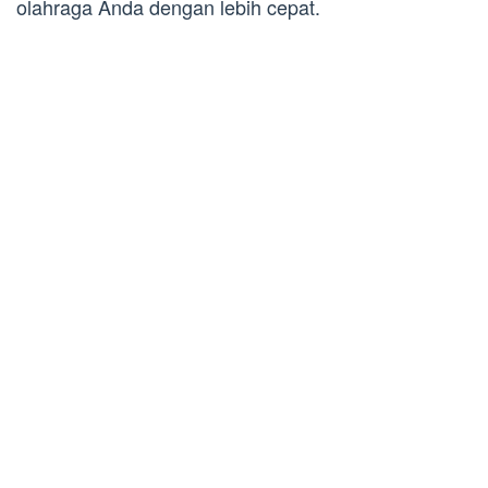
olahraga Anda dengan lebih cepat.