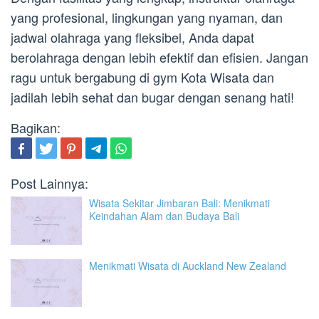
yang profesional, lingkungan yang nyaman, dan
jadwal olahraga yang fleksibel, Anda dapat
berolahraga dengan lebih efektif dan efisien. Jangan
ragu untuk bergabung di gym Kota Wisata dan
jadilah lebih sehat dan bugar dengan senang hati!
Bagikan:
Post Lainnya:
Wisata Sekitar Jimbaran Bali: Menikmati
Keindahan Alam dan Budaya Bali
Menikmati Wisata di Auckland New Zealand