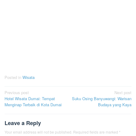
Posted in
Wisata
Post
Previous post
Next post
Hotel Wisata Dumai: Tempat
Suku Osing Banyuwangi: Warisan
navigation
Menginap Terbaik di Kota Dumai
Budaya yang Kaya
Leave a Reply
Your email address will not be published.
Required fields are marked
*