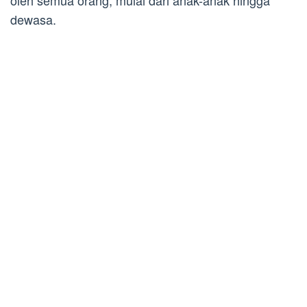
oleh semua orang, mulai dari anak-anak hingga
dewasa.