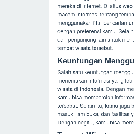
mereka di internet. Di situs w
macam informasi tentang tempat
menggunakan fitur pencarian u
dengan preferensi kamu. Selain
dari pengunjung lain untuk men
tempat wisata tersebut.
Keuntungan Menggun
Salah satu keuntungan menggu
menemukan informasi yang lebih
wisata di Indonesia. Dengan me
kamu bisa memperoleh informasi
tersebut. Selain itu, kamu juga
masuk, jam buka, dan fasilitas y
Dengan begitu, kamu bisa mere