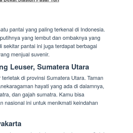
satu pantai yang paling terkenal di Indonesia.
ir putihnya yang lembut dan ombaknya yang
di sekitar pantai ini juga terdapat berbagai
yang menjual suvenir.
g Leuser, Sumatera Utara
erletak di provinsi Sumatera Utara. Taman
eanekaragaman hayati yang ada di dalamnya,
atra, dan gajah sumatra. Kamu bisa
n nasional ini untuk menikmati keindahan
yakarta