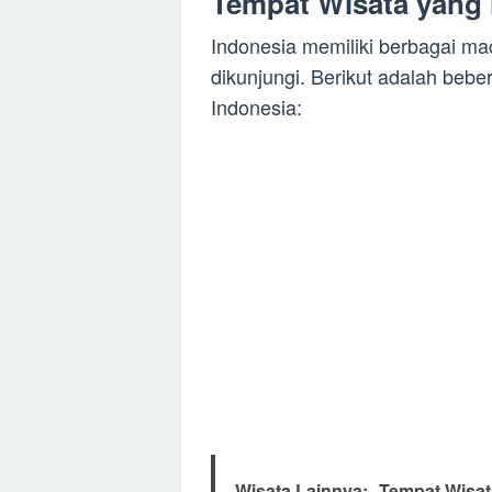
Tempat Wisata yang 
Indonesia memiliki berbagai m
dikunjungi. Berikut adalah bebe
Indonesia:
Wisata Lainnya:
Tempat Wisat