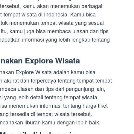
eb tersebut, kamu akan menemukan berbagai
-tempat wisata di Indonesia. Kamu bisa
ntuk menemukan tempat wisata yang sesuai
 itu, kamu juga bisa membaca ulasan dan tips
dapatkan informasi yang lebih lengkap tentang
akan Explore Wisata
nakan Explore Wisata adalah kamu bisa
 akurat dan terpercaya tentang tempat-tempat
mbaca ulasan dan tips dari pengunjung lain,
 yang lebih detail tentang tempat wisata
 bisa menemukan informasi tentang harga tiket
ang tersedia di tempat wisata tersebut.
ncanakan liburan kamu dengan lebih baik.