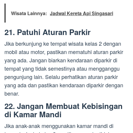
Wisata Lainnya:
Jadwal Kereta Api Singasari
21. Patuhi Aturan Parkir
Jika berkunjung ke tempat wisata kelas 2 dengan
mobil atau motor, pastikan mematuhi aturan parkir
yang ada. Jangan biarkan kendaraan diparkir di
tempat yang tidak semestinya atau mengganggu
pengunjung lain. Selalu perhatikan aturan parkir
yang ada dan pastikan kendaraan diparkir dengan
benar.
22. Jangan Membuat Kebisingan
di Kamar Mandi
Jika anak-anak menggunakan kamar mandi di