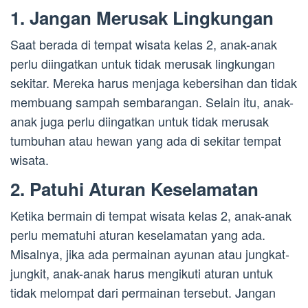
1. Jangan Merusak Lingkungan
Saat berada di tempat wisata kelas 2, anak-anak
perlu diingatkan untuk tidak merusak lingkungan
sekitar. Mereka harus menjaga kebersihan dan tidak
membuang sampah sembarangan. Selain itu, anak-
anak juga perlu diingatkan untuk tidak merusak
tumbuhan atau hewan yang ada di sekitar tempat
wisata.
2. Patuhi Aturan Keselamatan
Ketika bermain di tempat wisata kelas 2, anak-anak
perlu mematuhi aturan keselamatan yang ada.
Misalnya, jika ada permainan ayunan atau jungkat-
jungkit, anak-anak harus mengikuti aturan untuk
tidak melompat dari permainan tersebut. Jangan