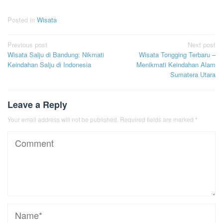
Posted in
Wisata
Post
Previous post
Next post
Wisata Salju di Bandung: Nikmati
Wisata Tongging Terbaru –
navigation
Keindahan Salju di Indonesia
Menikmati Keindahan Alam
Sumatera Utara
Leave a Reply
Your email address will not be published.
Required fields are marked
*