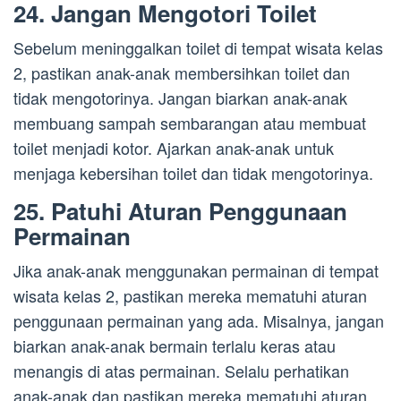
24. Jangan Mengotori Toilet
Sebelum meninggalkan toilet di tempat wisata kelas
2, pastikan anak-anak membersihkan toilet dan
tidak mengotorinya. Jangan biarkan anak-anak
membuang sampah sembarangan atau membuat
toilet menjadi kotor. Ajarkan anak-anak untuk
menjaga kebersihan toilet dan tidak mengotorinya.
25. Patuhi Aturan Penggunaan
Permainan
Jika anak-anak menggunakan permainan di tempat
wisata kelas 2, pastikan mereka mematuhi aturan
penggunaan permainan yang ada. Misalnya, jangan
biarkan anak-anak bermain terlalu keras atau
menangis di atas permainan. Selalu perhatikan
anak-anak dan pastikan mereka mematuhi aturan