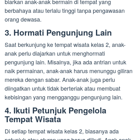
biarkan anak-anak bermain di tempat yang
berbahaya atau terlalu tinggi tanpa pengawasan
orang dewasa.
3. Hormati Pengunjung Lain
Saat berkunjung ke tempat wisata kelas 2, anak-
anak perlu diajarkan untuk menghormati
pengunjung lain. Misalnya, jika ada antrian untuk
naik permainan, anak-anak harus menunggu giliran
mereka dengan sabar. Anak-anak juga perlu
diingatkan untuk tidak berteriak atau membuat
kebisingan yang mengganggu pengunjung lain.
4. Ikuti Petunjuk Pengelola
Tempat Wisata
Di setiap tempat wisata kelas 2, biasanya ada
petunjuk atau aturan yang harus diikuti. Anak-anak