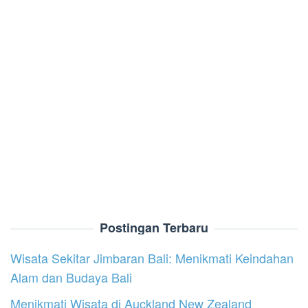
Postingan Terbaru
Wisata Sekitar Jimbaran Bali: Menikmati Keindahan
Alam dan Budaya Bali
Menikmati Wisata di Auckland New Zealand