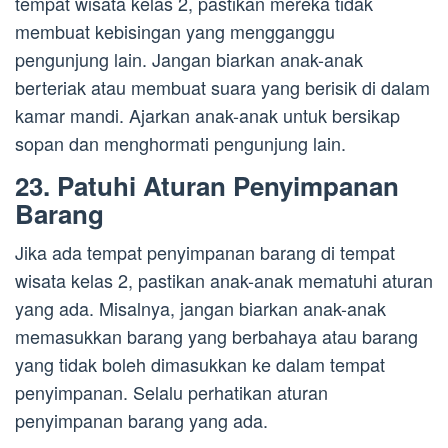
tempat wisata kelas 2, pastikan mereka tidak
membuat kebisingan yang mengganggu
pengunjung lain. Jangan biarkan anak-anak
berteriak atau membuat suara yang berisik di dalam
kamar mandi. Ajarkan anak-anak untuk bersikap
sopan dan menghormati pengunjung lain.
23. Patuhi Aturan Penyimpanan
Barang
Jika ada tempat penyimpanan barang di tempat
wisata kelas 2, pastikan anak-anak mematuhi aturan
yang ada. Misalnya, jangan biarkan anak-anak
memasukkan barang yang berbahaya atau barang
yang tidak boleh dimasukkan ke dalam tempat
penyimpanan. Selalu perhatikan aturan
penyimpanan barang yang ada.