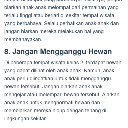
biarkan anak-anak melompat dari permainan yang
terlalu tinggi atau berlari di sekitar tempat wisata
yang berbahaya. Selalu perhatikan anak-anak dan
jangan biarkan mereka melakukan hal yang
membahayakan.
8. Jangan Mengganggu Hewan
Di beberapa tempat wisata kelas 2, terdapat hewan
yang dapat dilihat oleh anak-anak. Namun, anak-
anak perlu diingatkan untuk tidak mengganggu
hewan tersebut. Jangan biarkan anak-anak
mengejar atau melempari hewan tersebut. Ajarkan
anak-anak untuk menghormati hewan dan
membiarkan mereka hidup dengan tenang di
lingkungan sekitar.