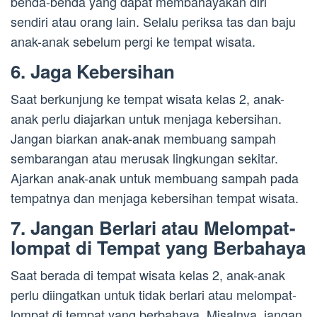
benda-benda yang dapat membahayakan diri
sendiri atau orang lain. Selalu periksa tas dan baju
anak-anak sebelum pergi ke tempat wisata.
6. Jaga Kebersihan
Saat berkunjung ke tempat wisata kelas 2, anak-
anak perlu diajarkan untuk menjaga kebersihan.
Jangan biarkan anak-anak membuang sampah
sembarangan atau merusak lingkungan sekitar.
Ajarkan anak-anak untuk membuang sampah pada
tempatnya dan menjaga kebersihan tempat wisata.
7. Jangan Berlari atau Melompat-
lompat di Tempat yang Berbahaya
Saat berada di tempat wisata kelas 2, anak-anak
perlu diingatkan untuk tidak berlari atau melompat-
lompat di tempat yang berbahaya. Misalnya, jangan