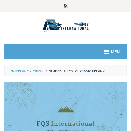
MENU
HOMEPAGE
/
WISATA
/
ATURAN DI TEMPAT WISATA KELAS 2