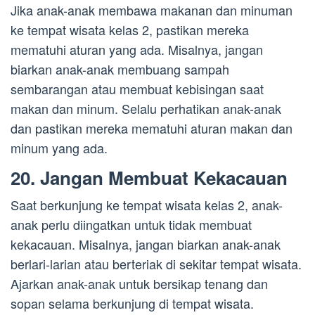
Jika anak-anak membawa makanan dan minuman
ke tempat wisata kelas 2, pastikan mereka
mematuhi aturan yang ada. Misalnya, jangan
biarkan anak-anak membuang sampah
sembarangan atau membuat kebisingan saat
makan dan minum. Selalu perhatikan anak-anak
dan pastikan mereka mematuhi aturan makan dan
minum yang ada.
20. Jangan Membuat Kekacauan
Saat berkunjung ke tempat wisata kelas 2, anak-
anak perlu diingatkan untuk tidak membuat
kekacauan. Misalnya, jangan biarkan anak-anak
berlari-larian atau berteriak di sekitar tempat wisata.
Ajarkan anak-anak untuk bersikap tenang dan
sopan selama berkunjung di tempat wisata.