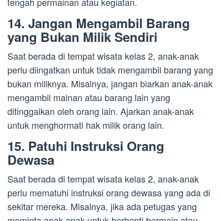
tengah permainan atau kegiatan.
14. Jangan Mengambil Barang
yang Bukan Milik Sendiri
Saat berada di tempat wisata kelas 2, anak-anak
perlu diingatkan untuk tidak mengambil barang yang
bukan miliknya. Misalnya, jangan biarkan anak-anak
mengambil mainan atau barang lain yang
ditinggalkan oleh orang lain. Ajarkan anak-anak
untuk menghormati hak milik orang lain.
15. Patuhi Instruksi Orang
Dewasa
Saat berada di tempat wisata kelas 2, anak-anak
perlu mematuhi instruksi orang dewasa yang ada di
sekitar mereka. Misalnya, jika ada petugas yang
meminta anak-anak untuk berhenti bermain atau