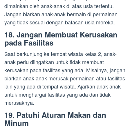
dimainkan oleh anak-anak di atas usia tertentu.
Jangan biarkan anak-anak bermain di permainan
yang tidak sesuai dengan batasan usia mereka.
18. Jangan Membuat Kerusakan
pada Fasilitas
Saat berkunjung ke tempat wisata kelas 2, anak-
anak perlu diingatkan untuk tidak membuat
kerusakan pada fasilitas yang ada. Misalnya, jangan
biarkan anak-anak merusak permainan atau fasilitas
lain yang ada di tempat wisata. Ajarkan anak-anak
untuk menghargai fasilitas yang ada dan tidak
merusaknya.
19. Patuhi Aturan Makan dan
Minum