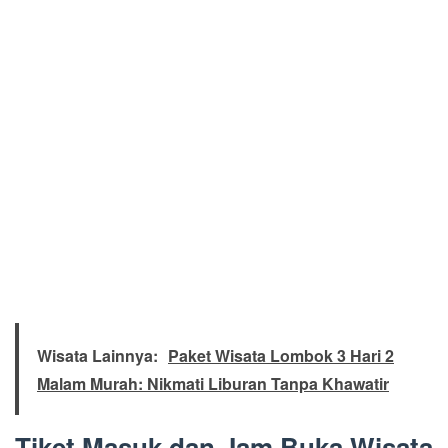
Wisata Lainnya:
Paket Wisata Lombok 3 Hari 2
Malam Murah: Nikmati Liburan Tanpa Khawatir
Tiket Masuk dan Jam Buka Wisata