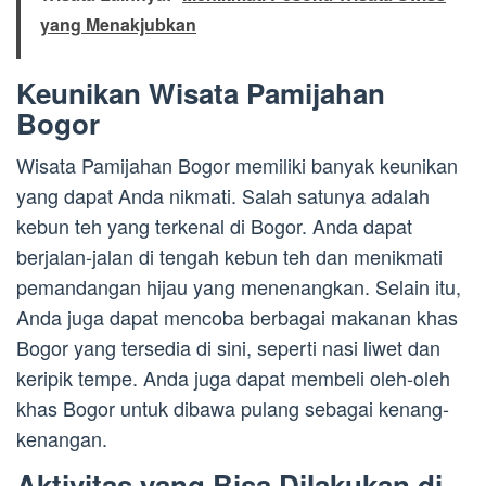
yang Menakjubkan
Keunikan Wisata Pamijahan
Bogor
Wisata Pamijahan Bogor memiliki banyak keunikan
yang dapat Anda nikmati. Salah satunya adalah
kebun teh yang terkenal di Bogor. Anda dapat
berjalan-jalan di tengah kebun teh dan menikmati
pemandangan hijau yang menenangkan. Selain itu,
Anda juga dapat mencoba berbagai makanan khas
Bogor yang tersedia di sini, seperti nasi liwet dan
keripik tempe. Anda juga dapat membeli oleh-oleh
khas Bogor untuk dibawa pulang sebagai kenang-
kenangan.
Aktivitas yang Bisa Dilakukan di