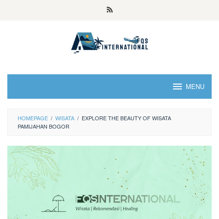
MENU
HOMEPAGE
/
WISATA
/
EXPLORE THE BEAUTY OF WISATA
PAMIJAHAN BOGOR