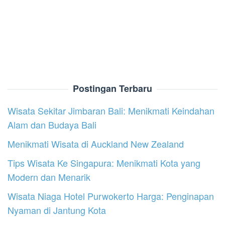
Postingan Terbaru
Wisata Sekitar Jimbaran Bali: Menikmati Keindahan
Alam dan Budaya Bali
Menikmati Wisata di Auckland New Zealand
Tips Wisata Ke Singapura: Menikmati Kota yang
Modern dan Menarik
Wisata Niaga Hotel Purwokerto Harga: Penginapan
Nyaman di Jantung Kota