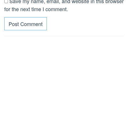
Save my name, email, and website in this browser
for the next time I comment.