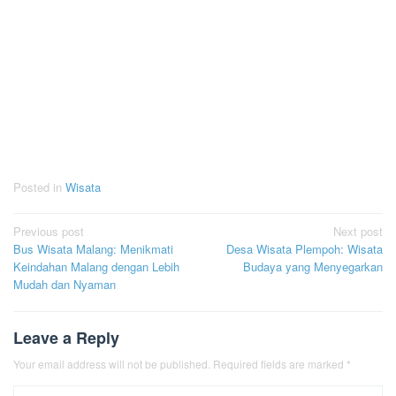
Posted in
Wisata
Post
Previous post
Next post
Bus Wisata Malang: Menikmati
Desa Wisata Plempoh: Wisata
navigation
Keindahan Malang dengan Lebih
Budaya yang Menyegarkan
Mudah dan Nyaman
Leave a Reply
Your email address will not be published.
Required fields are marked
*