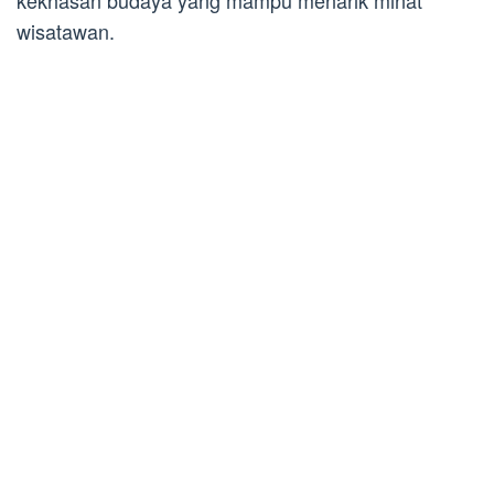
kekhasan budaya yang mampu menarik minat
wisatawan.