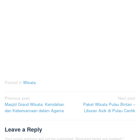
Posted in
Wisata
Post
Previous post
Next post
Masjid Grand Wisata: Keindahan
Paket Wisata Pulau Bintan –
navigation
dan Kebersamaan dalam Agama
Liburan Asik di Pulau Cantik
Leave a Reply
Your email address will not be published.
Required fields are marked
*