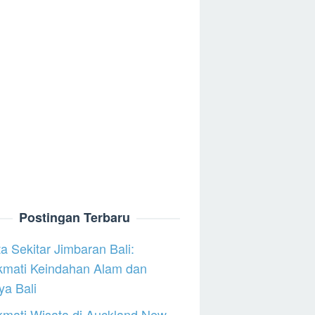
Postingan Terbaru
a Sekitar Jimbaran Bali:
kmati Keindahan Alam dan
a Bali
mati Wisata di Auckland New