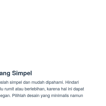
yang Simpel
uslah simpel dan mudah dipahami. Hindari
 rumit atau berlebihan, karena hal ini dapat
legan. Pilihlah desain yang minimalis namun