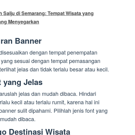
 Salju di Semarang: Tempat Wisata yang
ang Menyegarkan
uran Banner
 disesuaikan dengan tempat penempatan
ran yang sesuai dengan tempat pemasangan
lihat jelas dan tidak terlalu besar atau kecil.
t yang Jelas
aruslah jelas dan mudah dibaca. Hindari
lu kecil atau terlalu rumit, karena hal ini
nner sulit dipahami. Pilihlah jenis font yang
 mudah dibaca.
o Destinasi Wisata