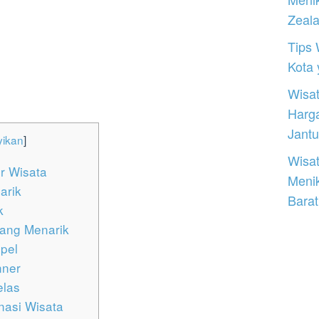
Zeal
Tips 
Kota
Wisat
Harg
Jantu
ikan
]
Wisat
r Wisata
Meni
arik
Barat
k
ang Menarik
pel
nner
elas
asi Wisata