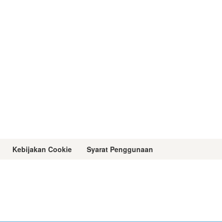
Kebijakan Cookie
Syarat Penggunaan