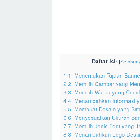
Daftar Isi:
[
Sembuny
1
1. Menentukan Tujuan Banne
2
2. Memilih Gambar yang Men
3
3. Memilih Warna yang Coco
4
4. Menambahkan Informasi y
5
5. Membuat Desain yang Sim
6
6. Menyesuaikan Ukuran Ba
7
7. Memilih Jenis Font yang J
8
8. Menambahkan Logo Destin