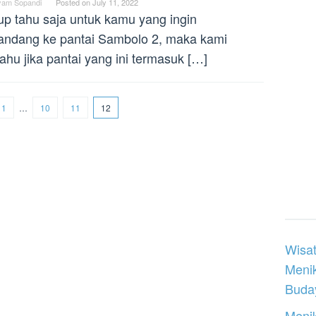
yam Sopandi
Posted on
July 11, 2022
p tahu saja untuk kamu yang ingin
andang ke pantai Sambolo 2, maka kami
tahu jika pantai yang ini termasuk […]
1
…
10
11
12
Wisat
Meni
Buday
Menik