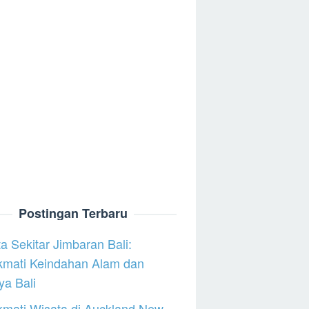
Postingan Terbaru
a Sekitar Jimbaran Bali:
kmati Keindahan Alam dan
a Bali
mati Wisata di Auckland New