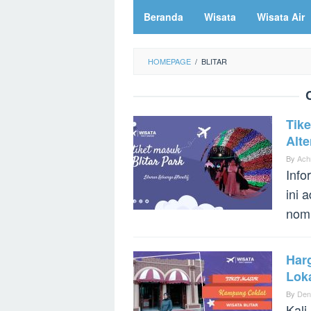
Beranda
Wisata
Wisata Air
HOMEPAGE
/
BLITAR
Tike
Alte
By
Ach
Info
ini 
nomi
Har
Loka
By
Den
Kali