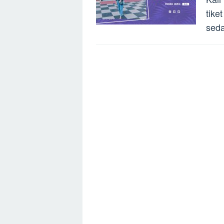
tike
seda