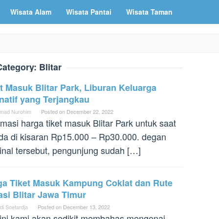
Wisata Alam
Wisata Pantai
Wisata Taman
Category:
Blitar
t Masuk Blitar Park, Liburan Keluarga
natif yang Terjangkau
mad Nurohim
Posted on
December 22, 2022
rmasi harga tiket masuk Blitar Park untuk saat
ada di kisaran Rp15.000 – Rp30.000. degan
nal tersebut, pengunjung sudah […]
ga Tiket Masuk Kampung Coklat dan Rute
si Blitar Jawa Timur
di Soetardja
Posted on
December 13, 2022
 ini kami akan sedikit membahas mengenai