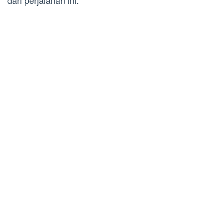
dari perjalanan ini.