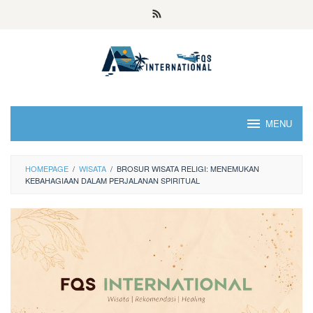
MENU
HOMEPAGE
/
WISATA
/
BROSUR WISATA RELIGI: MENEMUKAN
KEBAHAGIAAN DALAM PERJALANAN SPIRITUAL