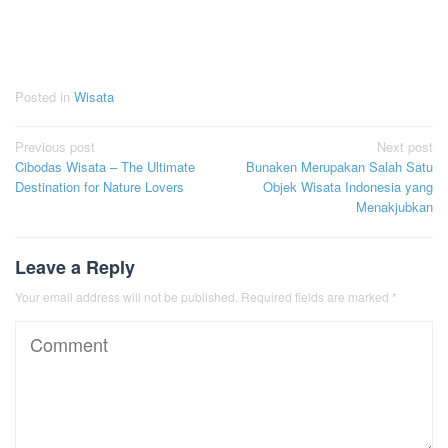
Posted in
Wisata
Post
Previous post
Next post
Cibodas Wisata – The Ultimate
Bunaken Merupakan Salah Satu
navigation
Destination for Nature Lovers
Objek Wisata Indonesia yang
Menakjubkan
Leave a Reply
Your email address will not be published.
Required fields are marked
*