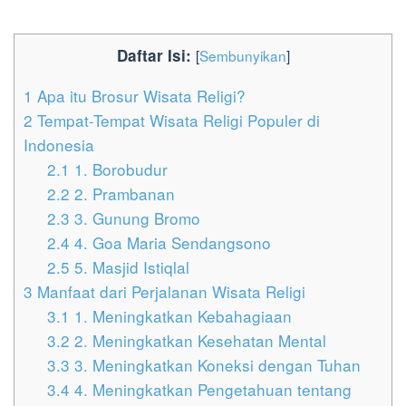
Daftar Isi:
[
Sembunyikan
]
1
Apa itu Brosur Wisata Religi?
2
Tempat-Tempat Wisata Religi Populer di
Indonesia
2.1
1. Borobudur
2.2
2. Prambanan
2.3
3. Gunung Bromo
2.4
4. Goa Maria Sendangsono
2.5
5. Masjid Istiqlal
3
Manfaat dari Perjalanan Wisata Religi
3.1
1. Meningkatkan Kebahagiaan
3.2
2. Meningkatkan Kesehatan Mental
3.3
3. Meningkatkan Koneksi dengan Tuhan
3.4
4. Meningkatkan Pengetahuan tentang