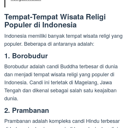
Tempat-Tempat Wisata Religi
Populer di Indonesia
Indonesia memiliki banyak tempat wisata religi yang
populer. Beberapa di antaranya adalah:
1. Borobudur
Borobudur adalah candi Buddha terbesar di dunia
dan menjadi tempat wisata religi yang populer di
Indonesia. Candi ini terletak di Magelang, Jawa
Tengah dan dikenal sebagai salah satu keajaiban
dunia.
2. Prambanan
Prambanan adalah kompleks candi Hindu terbesar