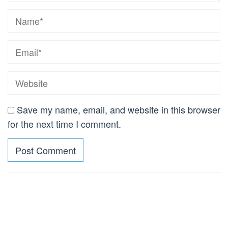
Save my name, email, and website in this browser
for the next time I comment.