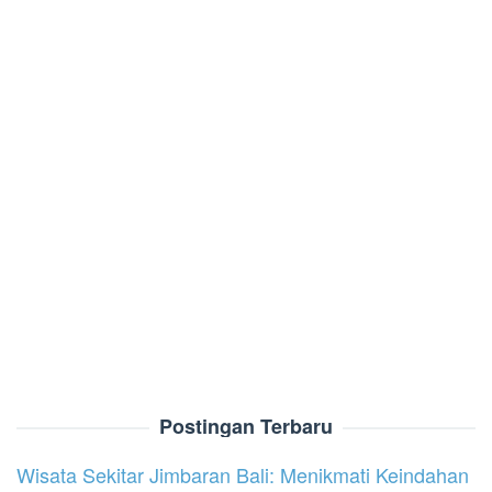
Postingan Terbaru
Wisata Sekitar Jimbaran Bali: Menikmati Keindahan