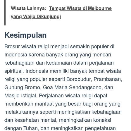
Wisata Lainnya:
Tempat Wisata di Melbourne
yang Wajib Dikunjungi
Kesimpulan
Brosur wisata religi menjadi semakin populer di
Indonesia karena banyak orang yang mencari
kebahagiaan dan kedamaian dalam perjalanan
spiritual. Indonesia memiliki banyak tempat wisata
religi yang populer seperti Borobudur, Prambanan,
Gunung Bromo, Goa Maria Sendangsono, dan
Masjid Istiqlal. Perjalanan wisata religi dapat
memberikan manfaat yang besar bagi orang yang
melakukannya seperti meningkatkan kebahagiaan
dan kesehatan mental, meningkatkan koneksi
dengan Tuhan, dan meningkatkan pengetahuan