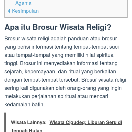
Agama
4
Kesimpulan
Apa itu Brosur Wisata Religi?
Brosur wisata religi adalah panduan atau brosur
yang berisi informasi tentang tempat-tempat suci
atau tempat-tempat yang memiliki nilai spiritual
tinggi. Brosur ini menyediakan informasi tentang
sejarah, kepercayaan, dan ritual yang berkaitan
dengan tempat-tempat tersebut. Brosur wisata religi
sering kali digunakan oleh orang-orang yang ingin
melakukan perjalanan spiritual atau mencari
kedamaian batin.
Wisata Lainnya:
Wisata Cigudeg: Liburan Seru di
Tengah Hutan