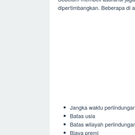
dipertimbangkan. Beberapa di a
Jangka waktu perlindunga
Batas usia
Batas wilayah perlindunga
Biaya premi