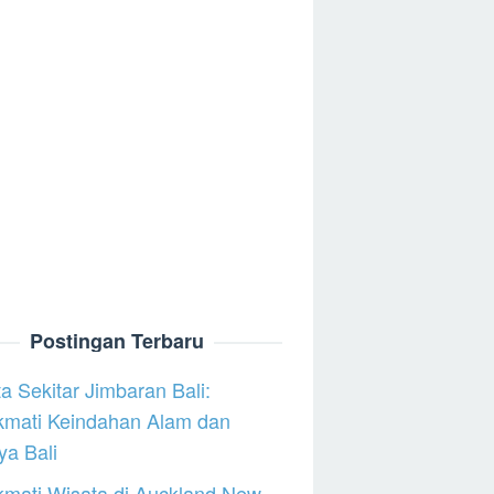
Postingan Terbaru
a Sekitar Jimbaran Bali:
kmati Keindahan Alam dan
a Bali
mati Wisata di Auckland New