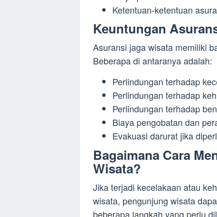
Ketentuan-ketentuan asura
Keuntungan Asurans
Asuransi jaga wisata memiliki 
Beberapa di antaranya adalah:
Perlindungan terhadap ke
Perlindungan terhadap keh
Perlindungan terhadap be
Biaya pengobatan dan per
Evakuasi darurat jika diper
Bagaimana Cara Men
Wisata?
Jika terjadi kecelakaan atau k
wisata, pengunjung wisata dapa
beberapa langkah yang perlu di