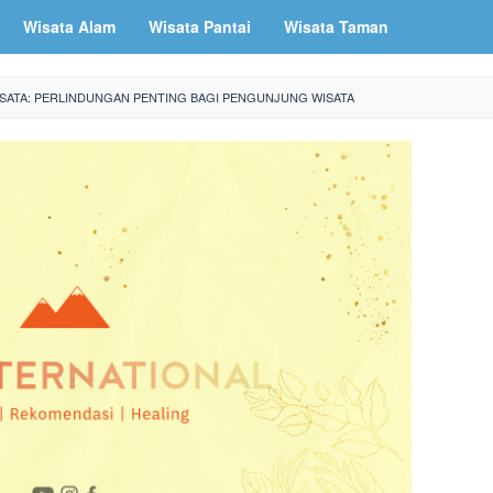
Wisata Alam
Wisata Pantai
Wisata Taman
ISATA: PERLINDUNGAN PENTING BAGI PENGUNJUNG WISATA