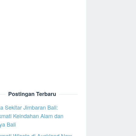
Postingan Terbaru
a Sekitar Jimbaran Bali:
kmati Keindahan Alam dan
a Bali
mati Wisata di Auckland New