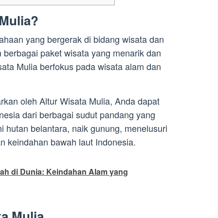
 Mulia?
sahaan yang bergerak di bidang wisata dan
 berbagai paket wisata yang menarik dan
isata Mulia berfokus pada wisata alam dan
rkan oleh Altur Wisata Mulia, Anda dapat
nesia dari berbagai sudut pandang yang
i hutan belantara, naik gunung, menelusuri
n keindahan bawah laut Indonesia.
dah di Dunia: Keindahan Alam yang
ta Mulia