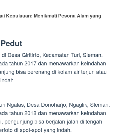
ai Kepulauan: Menikmati Pesona Alam yang
 Pedut
 di Desa Giritirto, Kecamatan Turi, Sleman.
 pada tahun 2017 dan menawarkan keindahan
njung bisa berenang di kolam air terjun atau
 indah.
usun Ngalas, Desa Donoharjo, Ngaglik, Sleman.
 pada tahun 2018 dan menawarkan keindahan
, pengunjung bisa berjalan-jalan di tengah
rfoto di spot-spot yang indah.