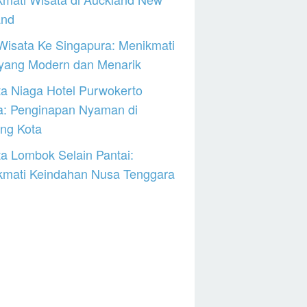
and
Wisata Ke Singapura: Menikmati
 yang Modern dan Menarik
a Niaga Hotel Purwokerto
a: Penginapan Nyaman di
ng Kota
a Lombok Selain Pantai:
kmati Keindahan Nusa Tenggara