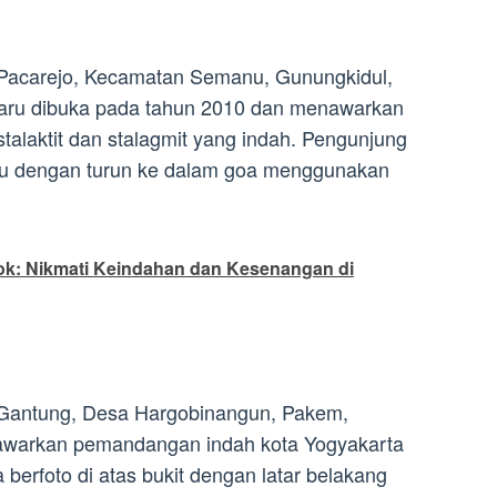
 Pacarejo, Kecamatan Semanu, Gunungkidul,
 baru dibuka pada tahun 2010 dan menawarkan
talaktit dan stalagmit yang indah. Pengunjung
ru dengan turun ke dalam goa menggunakan
lok: Nikmati Keindahan dan Kesenangan di
n Gantung, Desa Hargobinangun, Pakem,
nawarkan pemandangan indah kota Yogyakarta
 berfoto di atas bukit dengan latar belakang