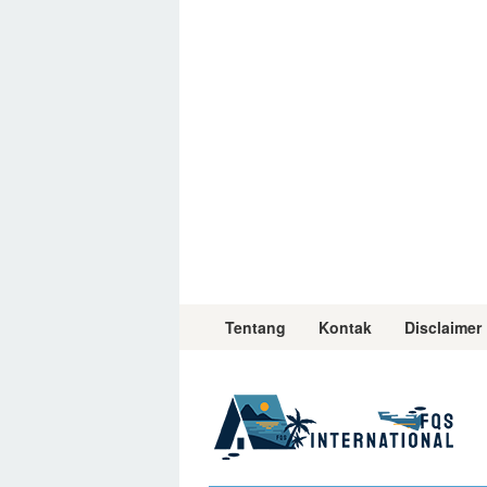
Skip
to
content
Tentang
Kontak
Disclaimer