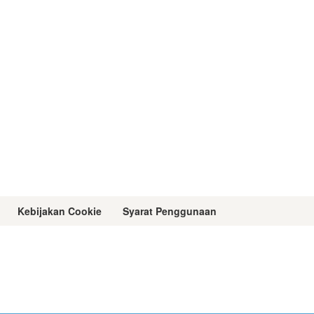
Kebijakan Cookie
Syarat Penggunaan