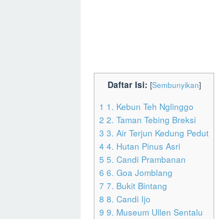
Daftar Isi:
[
Sembunyikan
]
1
1. Kebun Teh Nglinggo
2
2. Taman Tebing Breksi
3
3. Air Terjun Kedung Pedut
4
4. Hutan Pinus Asri
5
5. Candi Prambanan
6
6. Goa Jomblang
7
7. Bukit Bintang
8
8. Candi Ijo
9
9. Museum Ullen Sentalu