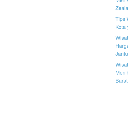
Zeal
Tips 
Kota
Wisat
Harg
Jantu
Wisat
Meni
Barat