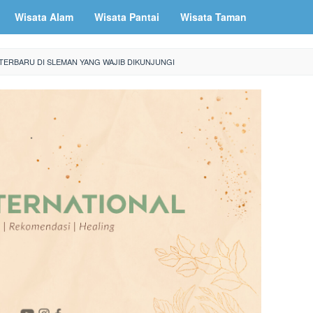
Wisata Alam
Wisata Pantai
Wisata Taman
 TERBARU DI SLEMAN YANG WAJIB DIKUNJUNGI