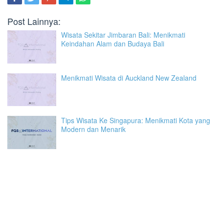
Post Lainnya:
Wisata Sekitar Jimbaran Bali: Menikmati
Keindahan Alam dan Budaya Bali
Menikmati Wisata di Auckland New Zealand
Tips Wisata Ke Singapura: Menikmati Kota yang
Modern dan Menarik