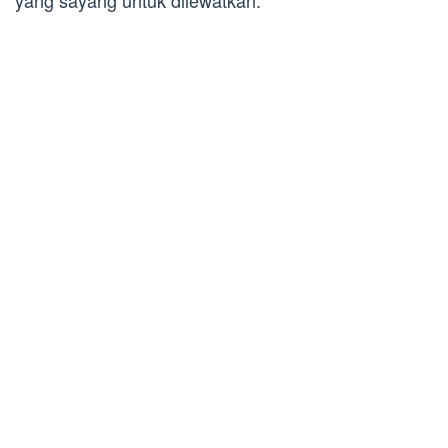
yang sayang untuk dilewatkan.