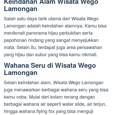
Keindahan Alam Wisata Wego
Lamongan
Salah satu daya tarik utama dari Wisata Wego
Lamongan adalah keindahan alamnya. Kamu bisa
menikmati panorama hijau perbukitan serta
pepohonan rindang yang sangat menyejukkan
mata. Selain itu, terdapat juga area persawahan
yang hijau dan subur yang bisa kamu nikmati.
Wahana Seru di Wisata Wego
Lamongan
Selain keindahan alam, Wisata Wego Lamongan
juga menawarkan berbagai wahana seru yang bisa
kamu coba. Mulai dari kolam renang dengan
berbagai wahana air seperti water slide, air terjun,
hingga wahana flying fox yang bisa menguji