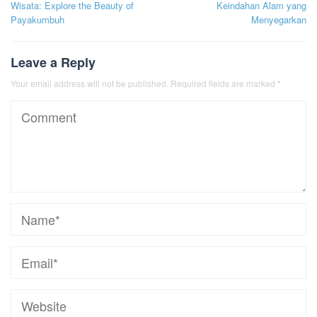
Wisata: Explore the Beauty of
Keindahan Alam yang
Payakumbuh
Menyegarkan
Leave a Reply
Your email address will not be published.
Required fields are marked
*