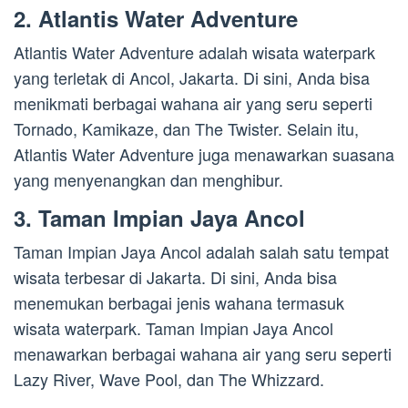
2. Atlantis Water Adventure
Atlantis Water Adventure adalah wisata waterpark
yang terletak di Ancol, Jakarta. Di sini, Anda bisa
menikmati berbagai wahana air yang seru seperti
Tornado, Kamikaze, dan The Twister. Selain itu,
Atlantis Water Adventure juga menawarkan suasana
yang menyenangkan dan menghibur.
3. Taman Impian Jaya Ancol
Taman Impian Jaya Ancol adalah salah satu tempat
wisata terbesar di Jakarta. Di sini, Anda bisa
menemukan berbagai jenis wahana termasuk
wisata waterpark. Taman Impian Jaya Ancol
menawarkan berbagai wahana air yang seru seperti
Lazy River, Wave Pool, dan The Whizzard.