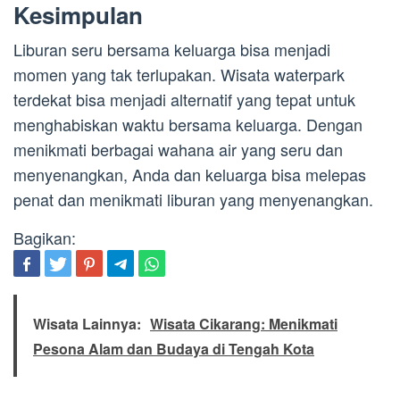
Kesimpulan
Liburan seru bersama keluarga bisa menjadi
momen yang tak terlupakan. Wisata waterpark
terdekat bisa menjadi alternatif yang tepat untuk
menghabiskan waktu bersama keluarga. Dengan
menikmati berbagai wahana air yang seru dan
menyenangkan, Anda dan keluarga bisa melepas
penat dan menikmati liburan yang menyenangkan.
Bagikan:
Wisata Lainnya:
Wisata Cikarang: Menikmati
Pesona Alam dan Budaya di Tengah Kota