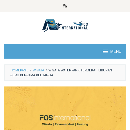
MENU
HOMEPAGE
/
WISATA
/
WISATA WATERPARK TERDEKAT: LIBURAN
SERU BERSAMA KELUARGA