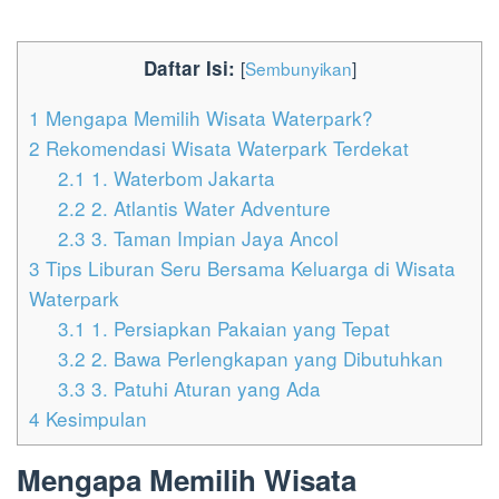
Daftar Isi:
[
Sembunyikan
]
1
Mengapa Memilih Wisata Waterpark?
2
Rekomendasi Wisata Waterpark Terdekat
2.1
1. Waterbom Jakarta
2.2
2. Atlantis Water Adventure
2.3
3. Taman Impian Jaya Ancol
3
Tips Liburan Seru Bersama Keluarga di Wisata
Waterpark
3.1
1. Persiapkan Pakaian yang Tepat
3.2
2. Bawa Perlengkapan yang Dibutuhkan
3.3
3. Patuhi Aturan yang Ada
4
Kesimpulan
Mengapa Memilih Wisata