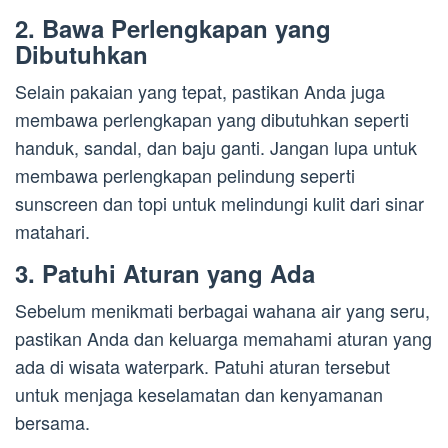
2. Bawa Perlengkapan yang
Dibutuhkan
Selain pakaian yang tepat, pastikan Anda juga
membawa perlengkapan yang dibutuhkan seperti
handuk, sandal, dan baju ganti. Jangan lupa untuk
membawa perlengkapan pelindung seperti
sunscreen dan topi untuk melindungi kulit dari sinar
matahari.
3. Patuhi Aturan yang Ada
Sebelum menikmati berbagai wahana air yang seru,
pastikan Anda dan keluarga memahami aturan yang
ada di wisata waterpark. Patuhi aturan tersebut
untuk menjaga keselamatan dan kenyamanan
bersama.