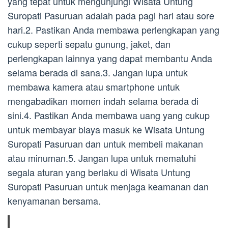
yang tepat untuk mengunjungi Wisata Untung
Suropati Pasuruan adalah pada pagi hari atau sore
hari.2. Pastikan Anda membawa perlengkapan yang
cukup seperti sepatu gunung, jaket, dan
perlengkapan lainnya yang dapat membantu Anda
selama berada di sana.3. Jangan lupa untuk
membawa kamera atau smartphone untuk
mengabadikan momen indah selama berada di
sini.4. Pastikan Anda membawa uang yang cukup
untuk membayar biaya masuk ke Wisata Untung
Suropati Pasuruan dan untuk membeli makanan
atau minuman.5. Jangan lupa untuk mematuhi
segala aturan yang berlaku di Wisata Untung
Suropati Pasuruan untuk menjaga keamanan dan
kenyamanan bersama.