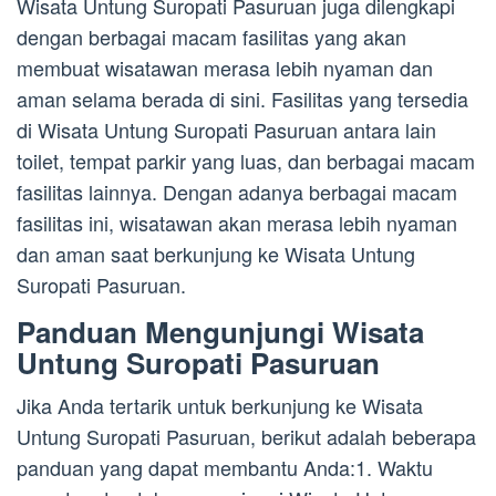
Wisata Untung Suropati Pasuruan juga dilengkapi
dengan berbagai macam fasilitas yang akan
membuat wisatawan merasa lebih nyaman dan
aman selama berada di sini. Fasilitas yang tersedia
di Wisata Untung Suropati Pasuruan antara lain
toilet, tempat parkir yang luas, dan berbagai macam
fasilitas lainnya. Dengan adanya berbagai macam
fasilitas ini, wisatawan akan merasa lebih nyaman
dan aman saat berkunjung ke Wisata Untung
Suropati Pasuruan.
Panduan Mengunjungi Wisata
Untung Suropati Pasuruan
Jika Anda tertarik untuk berkunjung ke Wisata
Untung Suropati Pasuruan, berikut adalah beberapa
panduan yang dapat membantu Anda:1. Waktu