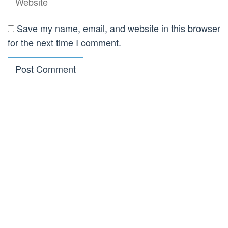
Save my name, email, and website in this browser
for the next time I comment.