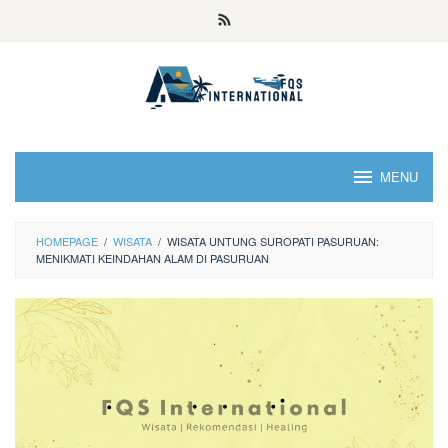
MENU
HOMEPAGE
/
WISATA
/
WISATA UNTUNG SUROPATI PASURUAN:
MENIKMATI KEINDAHAN ALAM DI PASURUAN