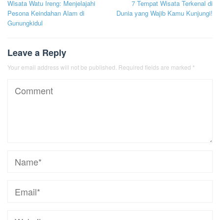
Wisata Watu Ireng: Menjelajahi
7 Tempat Wisata Terkenal di
navigation
Pesona Keindahan Alam di
Dunia yang Wajib Kamu Kunjungi!
Gunungkidul
Leave a Reply
Your email address will not be published.
Required fields are marked
*