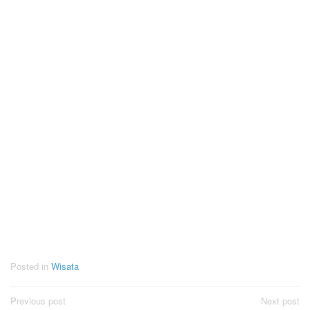
Posted in
Wisata
Post
Previous post
Next post