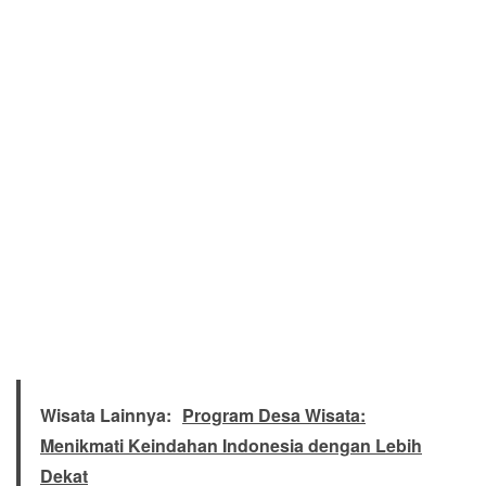
Wisata Lainnya:
Program Desa Wisata:
Menikmati Keindahan Indonesia dengan Lebih
Dekat