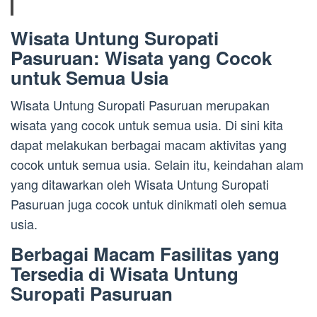
Wisata Untung Suropati
Pasuruan: Wisata yang Cocok
untuk Semua Usia
Wisata Untung Suropati Pasuruan merupakan
wisata yang cocok untuk semua usia. Di sini kita
dapat melakukan berbagai macam aktivitas yang
cocok untuk semua usia. Selain itu, keindahan alam
yang ditawarkan oleh Wisata Untung Suropati
Pasuruan juga cocok untuk dinikmati oleh semua
usia.
Berbagai Macam Fasilitas yang
Tersedia di Wisata Untung
Suropati Pasuruan