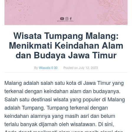
Wisata Tumpang Malang:
Menikmati Keindahan Alam
dan Budaya Jawa Timur
By
Wiasata 0 30
Posted on
July 12, 2023
Malang adalah salah satu kota di Jawa Timur yang
terkenal dengan keindahan alam dan budayanya.
Salah satu destinasi wisata yang populer di Malang
adalah Tumpang. Tumpang terkenal dengan
keindahan alamnya yang masih asri dan belum
terlalu banyak dijamah oleh wisatawan. Di sini,