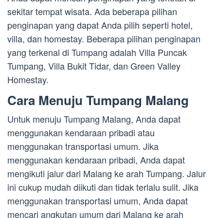
sekitar tempat wisata. Ada beberapa pilihan
penginapan yang dapat Anda pilih seperti hotel,
villa, dan homestay. Beberapa pilihan penginapan
yang terkenal di Tumpang adalah Villa Puncak
Tumpang, Villa Bukit Tidar, dan Green Valley
Homestay.
Cara Menuju Tumpang Malang
Untuk menuju Tumpang Malang, Anda dapat
menggunakan kendaraan pribadi atau
menggunakan transportasi umum. Jika
menggunakan kendaraan pribadi, Anda dapat
mengikuti jalur dari Malang ke arah Tumpang. Jalur
ini cukup mudah diikuti dan tidak terlalu sulit. Jika
menggunakan transportasi umum, Anda dapat
mencari angkutan umum dari Malang ke arah