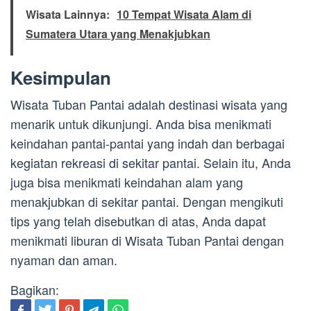
Wisata Lainnya:
10 Tempat Wisata Alam di
Sumatera Utara yang Menakjubkan
Kesimpulan
Wisata Tuban Pantai adalah destinasi wisata yang
menarik untuk dikunjungi. Anda bisa menikmati
keindahan pantai-pantai yang indah dan berbagai
kegiatan rekreasi di sekitar pantai. Selain itu, Anda
juga bisa menikmati keindahan alam yang
menakjubkan di sekitar pantai. Dengan mengikuti
tips yang telah disebutkan di atas, Anda dapat
menikmati liburan di Wisata Tuban Pantai dengan
nyaman dan aman.
Bagikan: