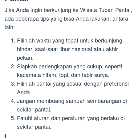
Jika Anda ingin berkunjung ke Wisata Tuban Pantai,
ada beberapa tips yang bisa Anda lakukan, antara
lain:
Pilihlah waktu yang tepat untuk berkunjung,
hindari saat-saat libur nasional atau akhir
pekan.
Siapkan perlengkapan yang cukup, seperti
kacamata hitam, topi, dan tabir surya.
Pilihlah pantai yang sesuai dengan preferensi
Anda.
Jangan membuang sampah sembarangan di
sekitar pantai.
Patuhi aturan dan peraturan yang berlaku di
sekitar pantai.