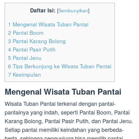
Daftar Isi:
[
Sembunyikan
]
1
Mengenal Wisata Tuban Pantai
2
Pantai Boom
3
Pantai Karang Bolong
4
Pantai Pasir Putih
5
Pantai Jenu
6
Tips Berkunjung ke Wisata Tuban Pantai
7
Kesimpulan
Mengenal Wisata Tuban Pantai
Wisata Tuban Pantai terkenal dengan pantai-
pantainya yang indah, seperti Pantai Boom, Pantai
Karang Bolong, Pantai Pasir Putih, dan Pantai Jenu.
Setiap pantai memiliki keindahan yang berbeda-
beda, sehingga pengunjung bisa memilih pantai