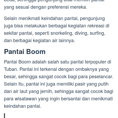
yang sesuai dengan preferensi mereka.
Selain menikmati keindahan pantai, pengunjung
juga bisa melakukan berbagai kegiatan rekreasi di
sekitar pantai, seperti snorkeling, diving, surfing,
dan berbagai kegiatan air lainnya.
Pantai Boom
Pantai Boom adalah salah satu pantai terpopuler di
Tuban. Pantai ini terkenal dengan ombaknya yang
besar, sehingga sangat cocok bagi para peselancar.
Selain itu, pantai ini juga memiliki pasir yang putih
dan air laut yang jernih, sehingga sangat cocok bagi
para wisatawan yang ingin bersantai dan menikmati
keindahan pantai.