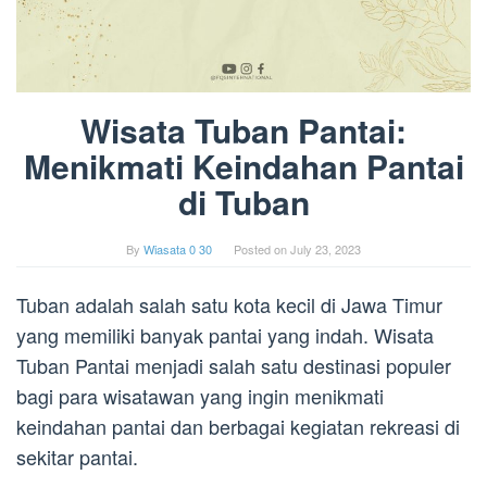
Wisata Tuban Pantai:
Menikmati Keindahan Pantai
di Tuban
By
Wiasata 0 30
Posted on
July 23, 2023
Tuban adalah salah satu kota kecil di Jawa Timur
yang memiliki banyak pantai yang indah. Wisata
Tuban Pantai menjadi salah satu destinasi populer
bagi para wisatawan yang ingin menikmati
keindahan pantai dan berbagai kegiatan rekreasi di
sekitar pantai.