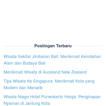
Postingan Terbaru
Wisata Sekitar Jimbaran Bali: Menikmati Keindahan
Alam dan Budaya Bali
Menikmati Wisata di Auckland New Zealand
Tips Wisata Ke Singapura: Menikmati Kota yang
Modern dan Menarik
Wisata Niaga Hotel Purwokerto Harga: Penginapan
Nyaman di Jantung Kota