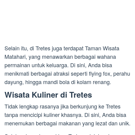
Selain itu, di Tretes juga terdapat Taman Wisata
Matahari, yang menawarkan berbagai wahana
permainan untuk keluarga. Di sini, Anda bisa
menikmati berbagai atraksi seperti flying fox, perahu
dayung, hingga mandi bola di kolam renang.
Wisata Kuliner di Tretes
Tidak lengkap rasanya jika berkunjung ke Tretes
tanpa mencicipi kuliner khasnya. Di sini, Anda bisa
menemukan berbagai makanan yang lezat dan unik.