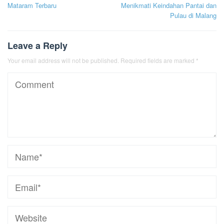
navigation
Mataram Terbaru
Menikmati Keindahan Pantai dan
Pulau di Malang
Leave a Reply
Your email address will not be published.
Required fields are marked
*