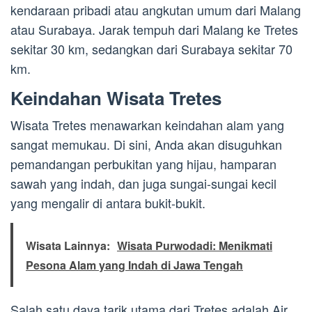
kendaraan pribadi atau angkutan umum dari Malang
atau Surabaya. Jarak tempuh dari Malang ke Tretes
sekitar 30 km, sedangkan dari Surabaya sekitar 70
km.
Keindahan Wisata Tretes
Wisata Tretes menawarkan keindahan alam yang
sangat memukau. Di sini, Anda akan disuguhkan
pemandangan perbukitan yang hijau, hamparan
sawah yang indah, dan juga sungai-sungai kecil
yang mengalir di antara bukit-bukit.
Wisata Lainnya:
Wisata Purwodadi: Menikmati
Pesona Alam yang Indah di Jawa Tengah
Salah satu daya tarik utama dari Tretes adalah Air