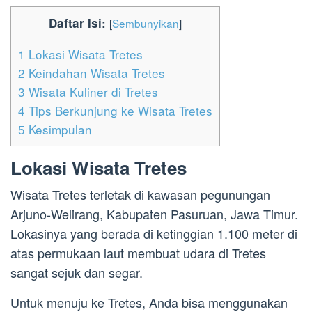
Daftar Isi:
[
Sembunyikan
]
1
Lokasi Wisata Tretes
2
Keindahan Wisata Tretes
3
Wisata Kuliner di Tretes
4
Tips Berkunjung ke Wisata Tretes
5
Kesimpulan
Lokasi Wisata Tretes
Wisata Tretes terletak di kawasan pegunungan
Arjuno-Welirang, Kabupaten Pasuruan, Jawa Timur.
Lokasinya yang berada di ketinggian 1.100 meter di
atas permukaan laut membuat udara di Tretes
sangat sejuk dan segar.
Untuk menuju ke Tretes, Anda bisa menggunakan