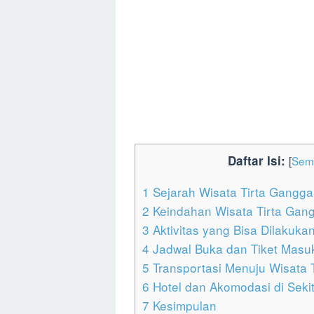
Daftar Isi:
[
Sem
1
Sejarah Wisata Tirta Gangga
2
Keindahan Wisata Tirta Gan
3
Aktivitas yang Bisa Dilakuka
4
Jadwal Buka dan Tiket Masuk
5
Transportasi Menuju Wisata 
6
Hotel dan Akomodasi di Seki
7
Kesimpulan