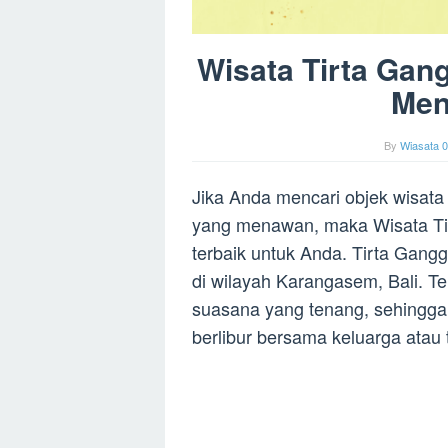
Wisata Tirta Gan
Men
By
Wiasata 0
Jika Anda mencari objek wisat
yang menawan, maka Wisata Tirt
terbaik untuk Anda. Tirta Gang
di wilayah Karangasem, Bali. T
suasana yang tenang, sehingga 
berlibur bersama keluarga atau