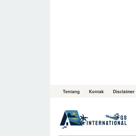
Skip
to
content
Tentang
Kontak
Disclaimer