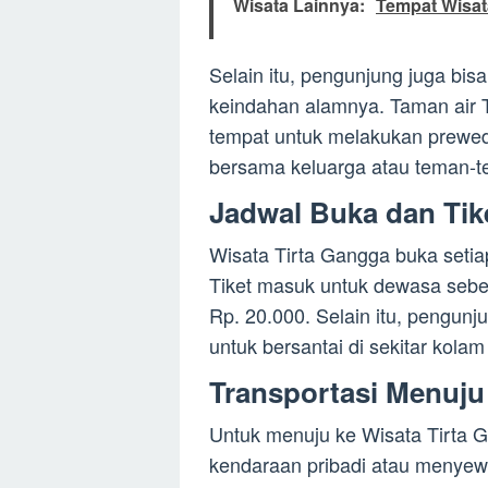
Wisata Lainnya:
Tempat Wisat
Selain itu, pengunjung juga bisa
keindahan alamnya. Taman air T
tempat untuk melakukan prewedd
bersama keluarga atau teman-t
Jadwal Buka dan Tik
Wisata Tirta Gangga buka setia
Tiket masuk untuk dewasa sebe
Rp. 20.000. Selain itu, pengun
untuk bersantai di sekitar kolam 
Transportasi Menuju
Untuk menuju ke Wisata Tirta
kendaraan pribadi atau menyewa