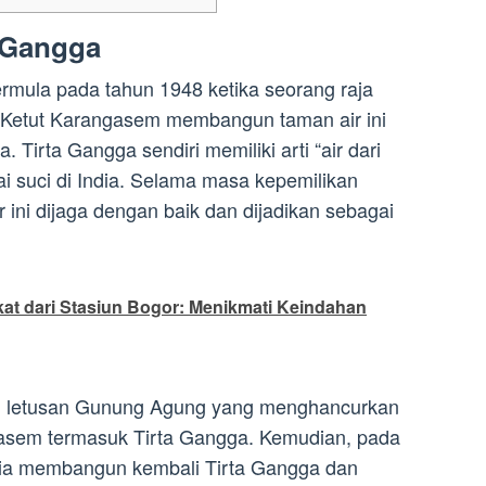
a Gangga
rmula pada tahun 1948 ketika seorang raja
Ketut Karangasem membangun taman air ini
. Tirta Gangga sendiri memiliki arti “air dari
 suci di India. Selama masa kepemilikan
ini dijaga dengan baik dan dijadikan sebagai
kat dari Stasiun Bogor: Menikmati Keindahan
di letusan Gunung Agung yang menghancurkan
asem termasuk Tirta Gangga. Kemudian, pada
sia membangun kembali Tirta Gangga dan