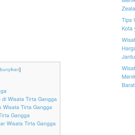
Zeal
Tips 
Kota
Wisat
Harg
Jantu
Wisat
bunyikan
]
Meni
Barat
gga
n di Wisata Tirta Gangga
 Wisata Tirta Gangga
Tirta Gangga
tar Wisata Tirta Gangga