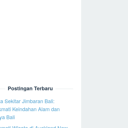
Postingan Terbaru
a Sekitar Jimbaran Bali:
kmati Keindahan Alam dan
a Bali
mati Wisata di Auckland New