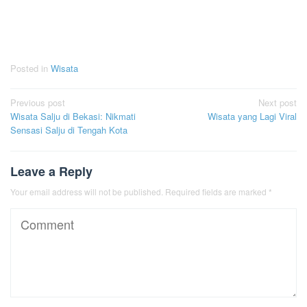
Posted in
Wisata
Post
Previous post
Next post
Wisata Salju di Bekasi: Nikmati
Wisata yang Lagi Viral
navigation
Sensasi Salju di Tengah Kota
Leave a Reply
Your email address will not be published.
Required fields are marked
*