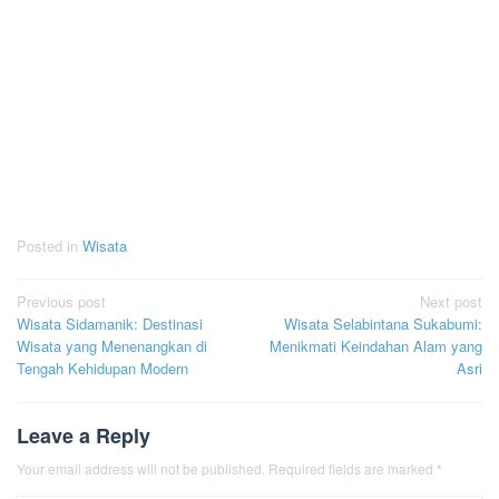
Posted in
Wisata
Post
Previous post
Next post
Wisata Sidamanik: Destinasi
Wisata Selabintana Sukabumi:
navigation
Wisata yang Menenangkan di
Menikmati Keindahan Alam yang
Tengah Kehidupan Modern
Asri
Leave a Reply
Your email address will not be published.
Required fields are marked
*