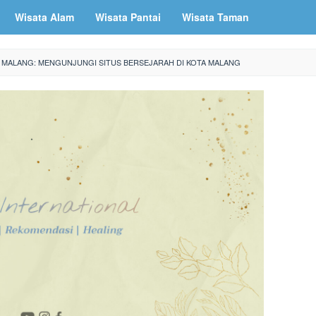
Wisata Alam
Wisata Pantai
Wisata Taman
I MALANG: MENGUNJUNGI SITUS BERSEJARAH DI KOTA MALANG