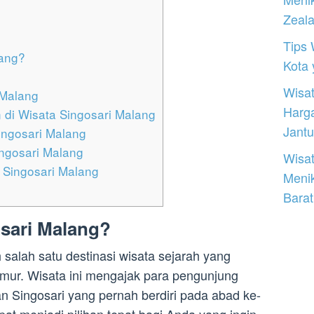
Zeal
Tips 
lang?
Kota
Wisat
 Malang
Harg
n di Wisata Singosari Malang
Jantu
ingosari Malang
ngosari Malang
Wisat
 Singosari Malang
Meni
Barat
osari Malang?
salah satu destinasi wisata sejarah yang
Timur. Wisata ini mengajak para pengunjung
n Singosari yang pernah berdiri pada abad ke-