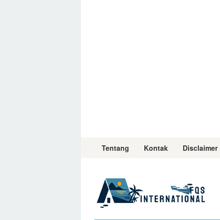
Skip
to
content
Tentang
Kontak
Disclaimer