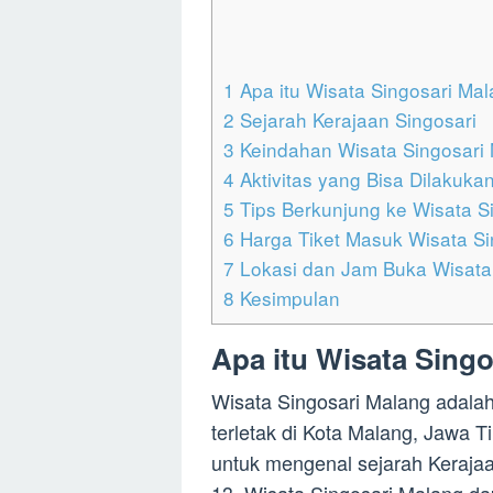
1
Apa itu Wisata Singosari Ma
2
Sejarah Kerajaan Singosari
3
Keindahan Wisata Singosari
4
Aktivitas yang Bisa Dilakuka
5
Tips Berkunjung ke Wisata S
6
Harga Tiket Masuk Wisata Si
7
Lokasi dan Jam Buka Wisata
8
Kesimpulan
Apa itu Wisata Sing
Wisata Singosari Malang adalah 
terletak di Kota Malang, Jawa 
untuk mengenal sejarah Kerajaa