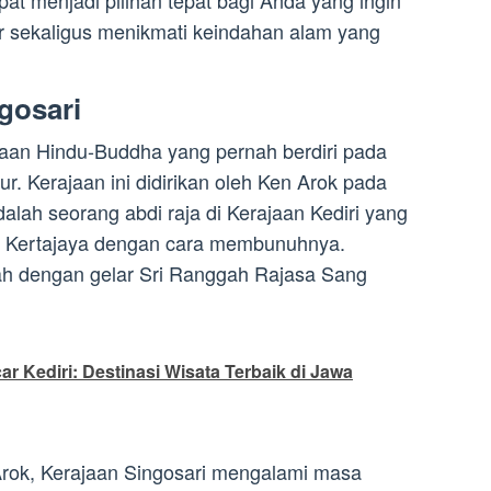
at menjadi pilihan tepat bagi Anda yang ingin
r sekaligus menikmati keindahan alam yang
gosari
jaan Hindu-Buddha yang pernah berdiri pada
r. Kerajaan ini didirikan oleh Ken Arok pada
alah seorang abdi raja di Kerajaan Kediri yang
ja Kertajaya dengan cara membunuhnya.
tah dengan gelar Sri Ranggah Rajasa Sang
r Kediri: Destinasi Wisata Terbaik di Jawa
rok, Kerajaan Singosari mengalami masa