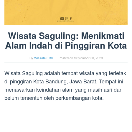
Wisata Saguling: Menikmati
Alam Indah di Pinggiran Kota
By
Wiasata 0 30
Posted on
September 30, 2023
Wisata Saguling adalah tempat wisata yang terletak
di pinggiran Kota Bandung, Jawa Barat. Tempat ini
menawarkan keindahan alam yang masih asri dan
belum tersentuh oleh perkembangan kota.