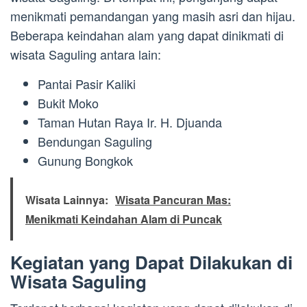
menikmati pemandangan yang masih asri dan hijau.
Beberapa keindahan alam yang dapat dinikmati di
wisata Saguling antara lain:
Pantai Pasir Kaliki
Bukit Moko
Taman Hutan Raya Ir. H. Djuanda
Bendungan Saguling
Gunung Bongkok
Wisata Lainnya:
Wisata Pancuran Mas:
Menikmati Keindahan Alam di Puncak
Kegiatan yang Dapat Dilakukan di
Wisata Saguling