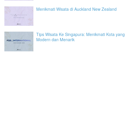
Menikmati Wisata di Auckland New Zealand
Tips Wisata Ke Singapura: Menikmati Kota yang
Modern dan Menarik