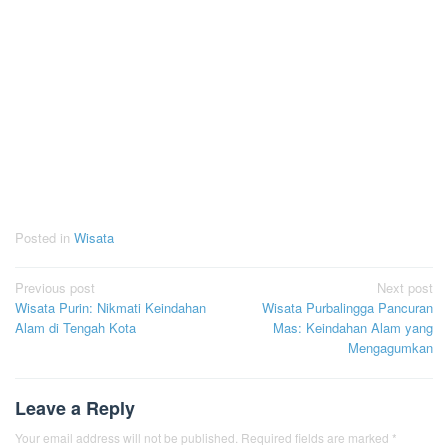
Posted in
Wisata
Post
Previous post
Next post
Wisata Purin: Nikmati Keindahan
Wisata Purbalingga Pancuran
navigation
Alam di Tengah Kota
Mas: Keindahan Alam yang
Mengagumkan
Leave a Reply
Your email address will not be published.
Required fields are marked
*