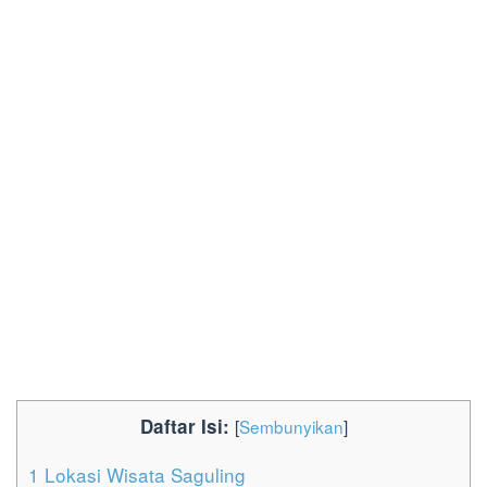
Daftar Isi:
[
Sembunyikan
]
1
Lokasi Wisata Saguling