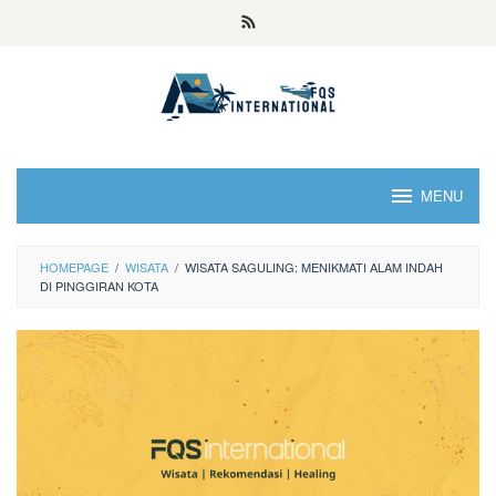
MENU
HOMEPAGE
/
WISATA
/
WISATA SAGULING: MENIKMATI ALAM INDAH
DI PINGGIRAN KOTA