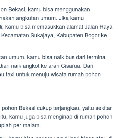
hon Bekasi, kamu bisa menggunakan
unakan angkutan umum. Jika kamu
i, kamu bisa memasukkan alamat Jalan Raya
 Kecamatan Sukajaya, Kabupaten Bogor ke
n umum, kamu bisa naik bus dari terminal
ian naik angkot ke arah Cisarua. Dari
tau taxi untuk menuju wisata rumah pohon
pohon Bekasi cukup terjangkau, yaitu sekitar
n itu, kamu juga bisa menginap di rumah pohon
rupiah per malam.