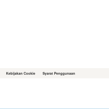
Kebijakan Cookie
Syarat Penggunaan