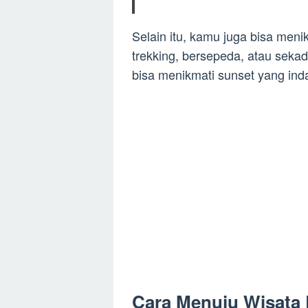
Selain itu, kamu juga bisa meni
trekking, bersepeda, atau sekada
bisa menikmati sunset yang ind
Cara Menuju Wisata