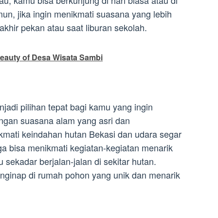
au, kamu bisa berkunjung di hari biasa atau di
un, jika ingin menikmati suasana yang lebih
akhir pekan atau saat liburan sekolah.
Beauty of Desa Wisata Sambi
adi pilihan tepat bagi kamu yang ingin
ngan suasana alam yang asri dan
mati keindahan hutan Bekasi dan udara segar
uga bisa menikmati kegiatan-kegiatan menarik
u sekadar berjalan-jalan di sekitar hutan.
ginap di rumah pohon yang unik dan menarik