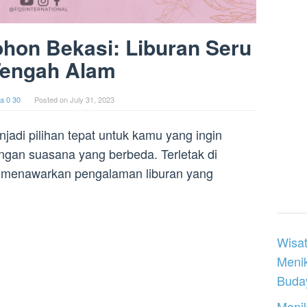
hon Bekasi: Liburan Seru
Tengah Alam
a 0 30
Posted on
July 31, 2023
adi pilihan tepat untuk kamu yang ingin
ngan suasana yang berbeda. Terletak di
ni menawarkan pengalaman liburan yang
Wisat
Meni
Buday
Menik