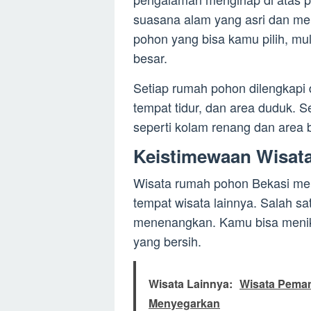
suasana alam yang asri dan me
pohon yang bisa kamu pilih, mul
besar.
Setiap rumah pohon dilengkapi d
tempat tidur, dan area duduk. Se
seperti kolam renang dan area 
Keistimewaan Wisat
Wisata rumah pohon Bekasi memil
tempat wisata lainnya. Salah s
menenangkan. Kamu bisa menik
yang bersih.
Wisata Lainnya:
Wisata Pemand
Menyegarkan