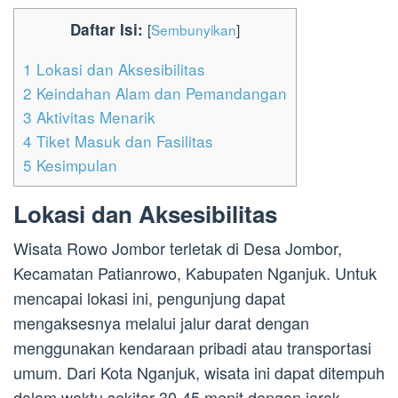
Daftar Isi:
[
Sembunyikan
]
1
Lokasi dan Aksesibilitas
2
Keindahan Alam dan Pemandangan
3
Aktivitas Menarik
4
Tiket Masuk dan Fasilitas
5
Kesimpulan
Lokasi dan Aksesibilitas
Wisata Rowo Jombor terletak di Desa Jombor,
Kecamatan Patianrowo, Kabupaten Nganjuk. Untuk
mencapai lokasi ini, pengunjung dapat
mengaksesnya melalui jalur darat dengan
menggunakan kendaraan pribadi atau transportasi
umum. Dari Kota Nganjuk, wisata ini dapat ditempuh
dalam waktu sekitar 30-45 menit dengan jarak