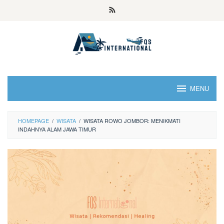
MENU
HOMEPAGE
/
WISATA
/
WISATA ROWO JOMBOR: MENIKMATI
INDAHNYA ALAM JAWA TIMUR