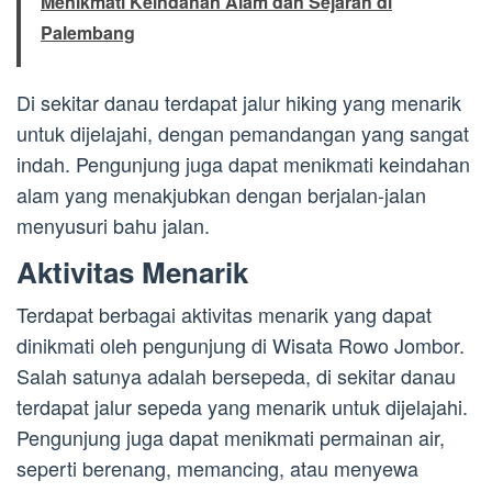
Menikmati Keindahan Alam dan Sejarah di
Palembang
Di sekitar danau terdapat jalur hiking yang menarik
untuk dijelajahi, dengan pemandangan yang sangat
indah. Pengunjung juga dapat menikmati keindahan
alam yang menakjubkan dengan berjalan-jalan
menyusuri bahu jalan.
Aktivitas Menarik
Terdapat berbagai aktivitas menarik yang dapat
dinikmati oleh pengunjung di Wisata Rowo Jombor.
Salah satunya adalah bersepeda, di sekitar danau
terdapat jalur sepeda yang menarik untuk dijelajahi.
Pengunjung juga dapat menikmati permainan air,
seperti berenang, memancing, atau menyewa