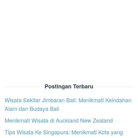
Postingan Terbaru
Wisata Sekitar Jimbaran Bali: Menikmati Keindahan
Alam dan Budaya Bali
Menikmati Wisata di Auckland New Zealand
Tips Wisata Ke Singapura: Menikmati Kota yang