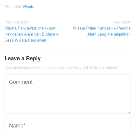
Posted in
Wisata
Post
Previous post
Next post
Wisata Pancawati: Menikmati
Wisata Pulau Kangean – Pesona
navigation
Keindahan Alam dan Budaya di
Alam yang Menakjubkan
Desa Wisata Pancawati
Leave a Reply
Your email address will not be published.
Required fields are marked
*