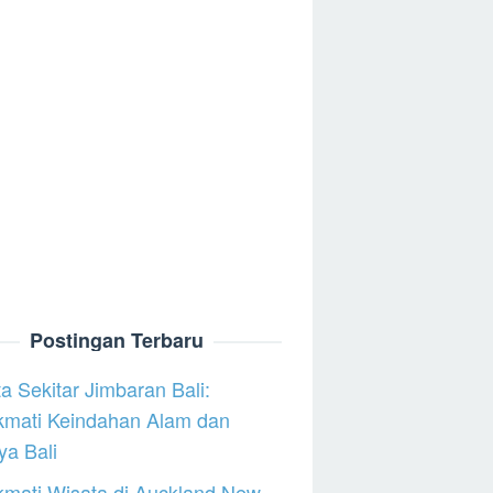
Postingan Terbaru
a Sekitar Jimbaran Bali:
kmati Keindahan Alam dan
a Bali
mati Wisata di Auckland New