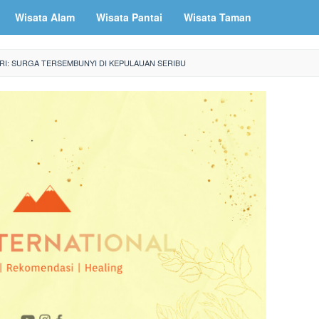
Wisata Alam
Wisata Pantai
Wisata Taman
RI: SURGA TERSEMBUNYI DI KEPULAUAN SERIBU