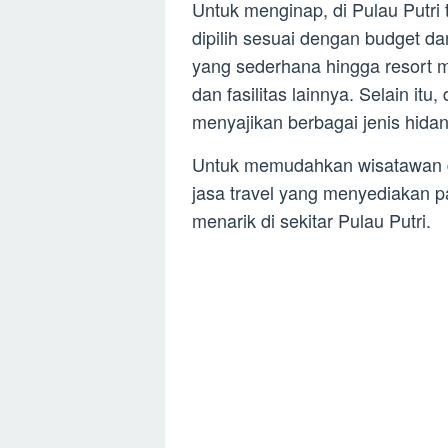
Untuk menginap, di Pulau Putri 
dipilih sesuai dengan budget d
yang sederhana hingga resort 
dan fasilitas lainnya. Selain itu
menyajikan berbagai jenis hidan
Untuk memudahkan wisatawan da
jasa travel yang menyediakan pa
menarik di sekitar Pulau Putri.