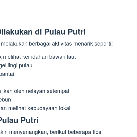
ilakukan di Pulau Putri
 melakukan berbagai aktivitas menarik seperti:
k melihat keindahan bawah laut
lilingi pulau
pantai
ikan oleh nelayan setempat
ebun
an melihat kebudayaan lokal
ulau Putri
makin menyenangkan, berikut beberapa tips