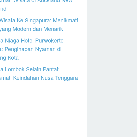
and
Wisata Ke Singapura: Menikmati
 yang Modern dan Menarik
a Niaga Hotel Purwokerto
a: Penginapan Nyaman di
ng Kota
a Lombok Selain Pantai:
kmati Keindahan Nusa Tenggara