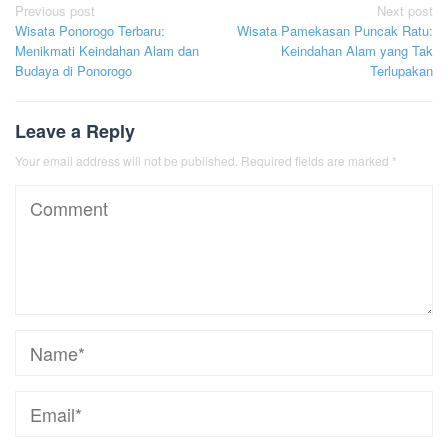
Post
Previous post
Next post
Wisata Ponorogo Terbaru:
Wisata Pamekasan Puncak Ratu:
navigation
Menikmati Keindahan Alam dan
Keindahan Alam yang Tak
Budaya di Ponorogo
Terlupakan
Leave a Reply
Your email address will not be published.
Required fields are marked
*