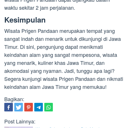
waktu sekitar 2 jam perjalanan.
Kesimpulan
Wisata Prigen Pandaan merupakan tempat yang
sangat indah dan menarik untuk dikunjungi di Jawa
Timur. Di sini, pengunjung dapat menikmati
keindahan alam yang sangat mempesona, wisata
yang menarik, kuliner khas Jawa Timur, dan
akomodasi yang nyaman. Jadi, tunggu apa lagi?
Segera kunjungi wisata Prigen Pandaan dan nikmati
keindahan alam Jawa Timur yang memukau!
Bagikan:
Post Lainnya: