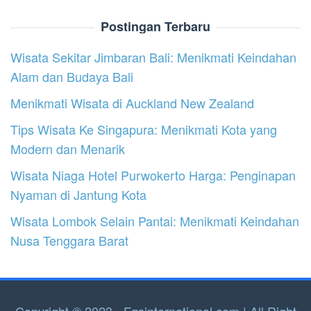
Postingan Terbaru
Wisata Sekitar Jimbaran Bali: Menikmati Keindahan
Alam dan Budaya Bali
Menikmati Wisata di Auckland New Zealand
Tips Wisata Ke Singapura: Menikmati Kota yang
Modern dan Menarik
Wisata Niaga Hotel Purwokerto Harga: Penginapan
Nyaman di Jantung Kota
Wisata Lombok Selain Pantai: Menikmati Keindahan
Nusa Tenggara Barat