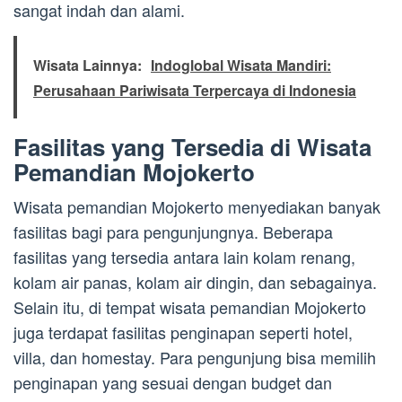
sangat indah dan alami.
Wisata Lainnya:
Indoglobal Wisata Mandiri:
Perusahaan Pariwisata Terpercaya di Indonesia
Fasilitas yang Tersedia di Wisata
Pemandian Mojokerto
Wisata pemandian Mojokerto menyediakan banyak
fasilitas bagi para pengunjungnya. Beberapa
fasilitas yang tersedia antara lain kolam renang,
kolam air panas, kolam air dingin, dan sebagainya.
Selain itu, di tempat wisata pemandian Mojokerto
juga terdapat fasilitas penginapan seperti hotel,
villa, dan homestay. Para pengunjung bisa memilih
penginapan yang sesuai dengan budget dan