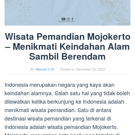
Wisata Pemandian Mojokerto
– Menikmati Keindahan Alam
Sambil Berendam
By
Wiasata 0 30
Posted on
December 22, 2023
Indonesia merupakan negara yang kaya akan
keindahan alamnya. Salah satu hal yang tidak boleh
dilewatkan ketika berkunjung ke Indonesia adalah
menikmati wisata pemandian. Satu di antara
destinasi wisata pemandian yang terkenal di
Indonesia adalah wisata pemandian Mojokerto.