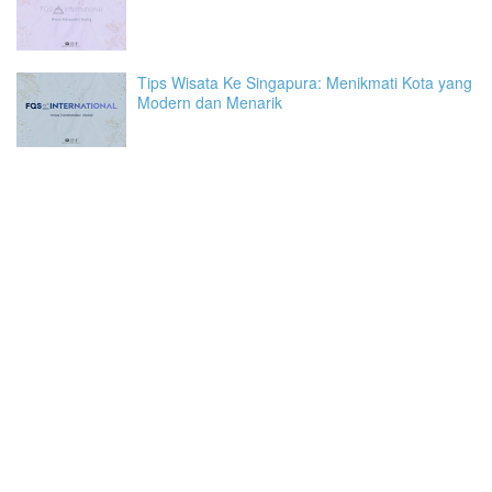
Tips Wisata Ke Singapura: Menikmati Kota yang
Modern dan Menarik