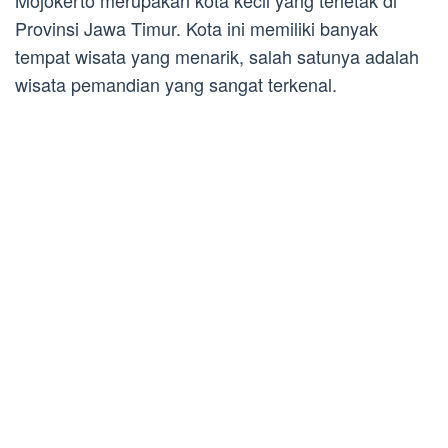
Mojokerto merupakan kota kecil yang terletak di
Provinsi Jawa Timur. Kota ini memiliki banyak
tempat wisata yang menarik, salah satunya adalah
wisata pemandian yang sangat terkenal.