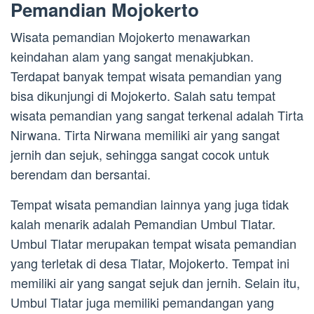
Pemandian Mojokerto
Wisata pemandian Mojokerto menawarkan
keindahan alam yang sangat menakjubkan.
Terdapat banyak tempat wisata pemandian yang
bisa dikunjungi di Mojokerto. Salah satu tempat
wisata pemandian yang sangat terkenal adalah Tirta
Nirwana. Tirta Nirwana memiliki air yang sangat
jernih dan sejuk, sehingga sangat cocok untuk
berendam dan bersantai.
Tempat wisata pemandian lainnya yang juga tidak
kalah menarik adalah Pemandian Umbul Tlatar.
Umbul Tlatar merupakan tempat wisata pemandian
yang terletak di desa Tlatar, Mojokerto. Tempat ini
memiliki air yang sangat sejuk dan jernih. Selain itu,
Umbul Tlatar juga memiliki pemandangan yang