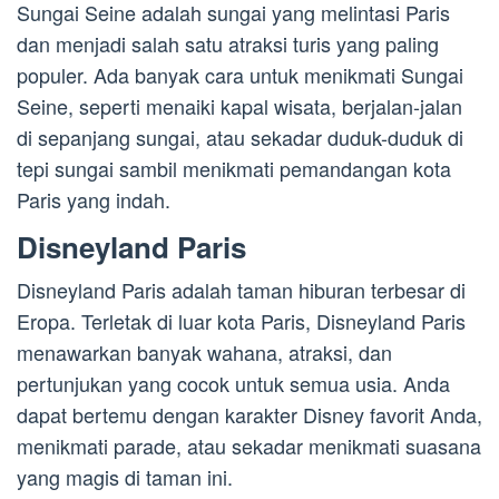
Sungai Seine adalah sungai yang melintasi Paris
dan menjadi salah satu atraksi turis yang paling
populer. Ada banyak cara untuk menikmati Sungai
Seine, seperti menaiki kapal wisata, berjalan-jalan
di sepanjang sungai, atau sekadar duduk-duduk di
tepi sungai sambil menikmati pemandangan kota
Paris yang indah.
Disneyland Paris
Disneyland Paris adalah taman hiburan terbesar di
Eropa. Terletak di luar kota Paris, Disneyland Paris
menawarkan banyak wahana, atraksi, dan
pertunjukan yang cocok untuk semua usia. Anda
dapat bertemu dengan karakter Disney favorit Anda,
menikmati parade, atau sekadar menikmati suasana
yang magis di taman ini.