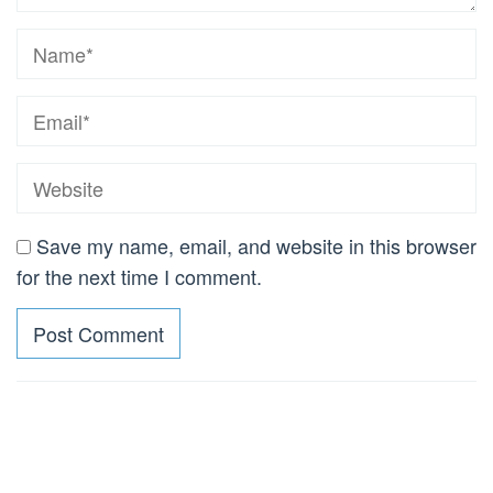
Save my name, email, and website in this browser
for the next time I comment.