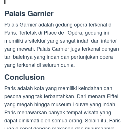
Palais Garnier
Palais Garnier adalah gedung opera terkenal di
Paris. Terletak di Place de l’Opéra, gedung ini
memiliki arsitektur yang sangat indah dan interior
yang mewah. Palais Garnier juga terkenal dengan
tari baletnya yang indah dan pertunjukan opera
yang terkenal di seluruh dunia.
Conclusion
Paris adalah kota yang memiliki keindahan dan
pesona yang tak terbantahkan. Dari menara Eiffel
yang megah hingga museum Louvre yang indah,
Paris menawarkan banyak tempat wisata yang
dapat dinikmati oleh semua orang. Selain itu, Paris
juga dikenal dengan makanan dan minumannya