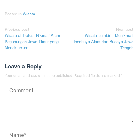
Posted in
Wisata
Post
Previous post
Next post
Wisata di Tretes: Nikmati Alam
Wisata Lumbir – Menikmati
navigation
Pegunungan Jawa Timur yang
Indahnya Alam dan Budaya Jawa
Menakjubkan
Tengah
Leave a Reply
Your email address will not be published.
Required fields are marked
*