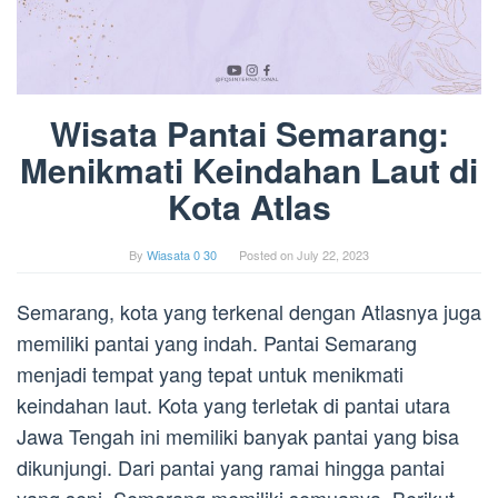
Wisata Pantai Semarang:
Menikmati Keindahan Laut di
Kota Atlas
By
Wiasata 0 30
Posted on
July 22, 2023
Semarang, kota yang terkenal dengan Atlasnya juga
memiliki pantai yang indah. Pantai Semarang
menjadi tempat yang tepat untuk menikmati
keindahan laut. Kota yang terletak di pantai utara
Jawa Tengah ini memiliki banyak pantai yang bisa
dikunjungi. Dari pantai yang ramai hingga pantai