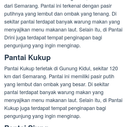
dari Semarang. Pantai ini terkenal dengan pasir
putihnya yang lembut dan ombak yang tenang. Di
sekitar pantai terdapat banyak warung makan yang
menyajikan menu makanan laut. Selain itu, di Pantai
Drini juga terdapat tempat penginapan bagi
pengunjung yang ingin menginap.
Pantai Kukup
Pantai Kukup terletak di Gunung Kidul, sekitar 120
km dari Semarang. Pantai ini memiliki pasir putih
yang lembut dan ombak yang besar. Di sekitar
pantai terdapat banyak warung makan yang
menyajikan menu makanan laut. Selain itu, di Pantai
Kukup juga terdapat tempat penginapan bagi
pengunjung yang ingin menginap.