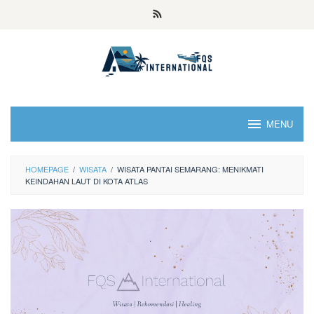
MENU
HOMEPAGE
/
WISATA
/
WISATA PANTAI SEMARANG: MENIKMATI
KEINDAHAN LAUT DI KOTA ATLAS