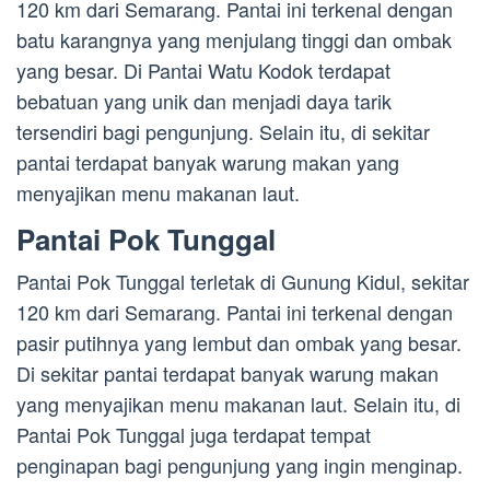
120 km dari Semarang. Pantai ini terkenal dengan
batu karangnya yang menjulang tinggi dan ombak
yang besar. Di Pantai Watu Kodok terdapat
bebatuan yang unik dan menjadi daya tarik
tersendiri bagi pengunjung. Selain itu, di sekitar
pantai terdapat banyak warung makan yang
menyajikan menu makanan laut.
Pantai Pok Tunggal
Pantai Pok Tunggal terletak di Gunung Kidul, sekitar
120 km dari Semarang. Pantai ini terkenal dengan
pasir putihnya yang lembut dan ombak yang besar.
Di sekitar pantai terdapat banyak warung makan
yang menyajikan menu makanan laut. Selain itu, di
Pantai Pok Tunggal juga terdapat tempat
penginapan bagi pengunjung yang ingin menginap.