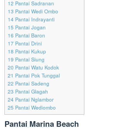
12
Pantai Sadranan
13
Pantai Wedi Ombo
14
Pantai Indrayanti
15
Pantai Jogan
16
Pantai Baron
17
Pantai Drini
18
Pantai Kukup
19
Pantai Siung
20
Pantai Watu Kodok
21
Pantai Pok Tunggal
22
Pantai Sadeng
23
Pantai Glagah
24
Pantai Nglambor
25
Pantai Wediombo
Pantai Marina Beach