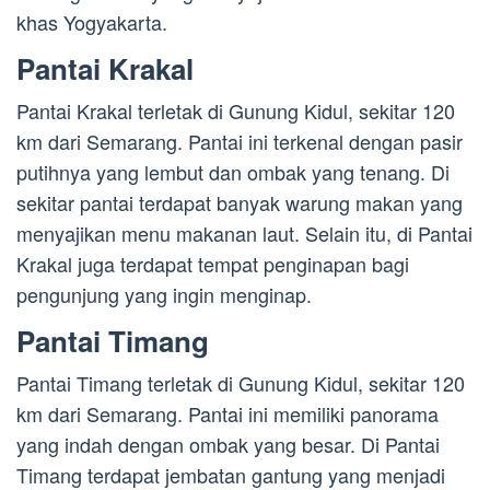
khas Yogyakarta.
Pantai Krakal
Pantai Krakal terletak di Gunung Kidul, sekitar 120
km dari Semarang. Pantai ini terkenal dengan pasir
putihnya yang lembut dan ombak yang tenang. Di
sekitar pantai terdapat banyak warung makan yang
menyajikan menu makanan laut. Selain itu, di Pantai
Krakal juga terdapat tempat penginapan bagi
pengunjung yang ingin menginap.
Pantai Timang
Pantai Timang terletak di Gunung Kidul, sekitar 120
km dari Semarang. Pantai ini memiliki panorama
yang indah dengan ombak yang besar. Di Pantai
Timang terdapat jembatan gantung yang menjadi