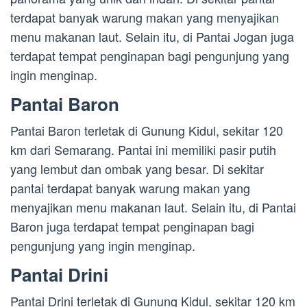
terdapat banyak warung makan yang menyajikan
menu makanan laut. Selain itu, di Pantai Jogan juga
terdapat tempat penginapan bagi pengunjung yang
ingin menginap.
Pantai Baron
Pantai Baron terletak di Gunung Kidul, sekitar 120
km dari Semarang. Pantai ini memiliki pasir putih
yang lembut dan ombak yang besar. Di sekitar
pantai terdapat banyak warung makan yang
menyajikan menu makanan laut. Selain itu, di Pantai
Baron juga terdapat tempat penginapan bagi
pengunjung yang ingin menginap.
Pantai Drini
Pantai Drini terletak di Gunung Kidul, sekitar 120 km