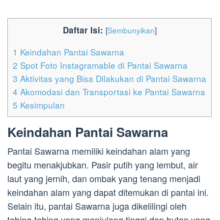
Daftar Isi:
[
Sembunyikan
]
1
Keindahan Pantai Sawarna
2
Spot Foto Instagramable di Pantai Sawarna
3
Aktivitas yang Bisa Dilakukan di Pantai Sawarna
4
Akomodasi dan Transportasi ke Pantai Sawarna
5
Kesimpulan
Keindahan Pantai Sawarna
Pantai Sawarna memiliki keindahan alam yang
begitu menakjubkan. Pasir putih yang lembut, air
laut yang jernih, dan ombak yang tenang menjadi
keindahan alam yang dapat ditemukan di pantai ini.
Selain itu, pantai Sawarna juga dikelilingi oleh
tebing-tebing yang menjulang tinggi dan hutan yang