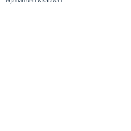
terjamah oleh wisatawan.