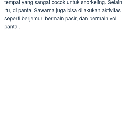
tempat yang sangat cocok untuk snorkeling. Selain
itu, di pantai Sawarna juga bisa dilakukan aktivitas
seperti berjemur, bermain pasir, dan bermain voli
pantai.