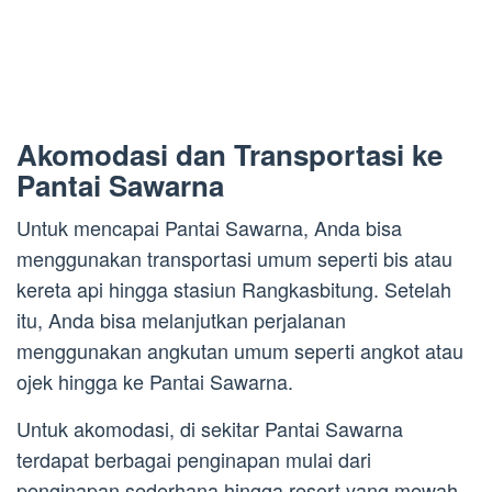
Akomodasi dan Transportasi ke
Pantai Sawarna
Untuk mencapai Pantai Sawarna, Anda bisa
menggunakan transportasi umum seperti bis atau
kereta api hingga stasiun Rangkasbitung. Setelah
itu, Anda bisa melanjutkan perjalanan
menggunakan angkutan umum seperti angkot atau
ojek hingga ke Pantai Sawarna.
Untuk akomodasi, di sekitar Pantai Sawarna
terdapat berbagai penginapan mulai dari
penginapan sederhana hingga resort yang mewah.