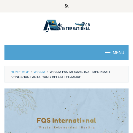
MENU
HOMEPAGE
/
WISATA
/
WISATA PANTAI SAWARNA - MENIKMATI
KEINDAHAN PANTAI YANG BELUM TERJAMAH