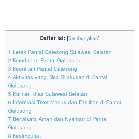
Daftar Isi:
[
Sembunyikan
]
1
Letak Pantai Galesong Sulawesi Selatan
2
Keindahan Pantai Galesong
3
Keunikan Pantai Galesong
4
Aktivitas yang Bisa Dilakukan di Pantai
Galesong
5
Kuliner Khas Sulawesi Selatan
6
Informasi Tiket Masuk dan Fasilitas di Pantai
Galesong
7
Berwisata Aman dan Nyaman di Pantai
Galesong
8
Kesimpulan