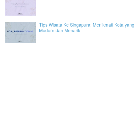
Tips Wisata Ke Singapura: Menikmati Kota yang
Modern dan Menarik