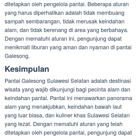
ditetapkan oleh pengelola pantai. Beberapa aturan
yang harus diperhatikan adalah tidak membuang
sampah sembarangan, tidak merusak keindahan
alam, dan tidak berenang di area yang berbahaya.
Dengan mematuhi aturan ini, pengunjung dapat
menikmati liburan yang aman dan nyaman di pantai
Galesong.
Kesimpulan
Pantai Galesong Sulawesi Selatan adalah destinasi
wisata yang wajib dikunjungi bagi pecinta alam dan
keindahan pantai. Pantai ini menawarkan panorama
alam yang menakjubkan, keindahan bawah laut
yang luar biasa, dan kuliner khas Sulawesi Selatan
yang lezat. Dengan mematuhi aturan yang telah
ditetapkan oleh pengelola pantai, pengunjung dapat