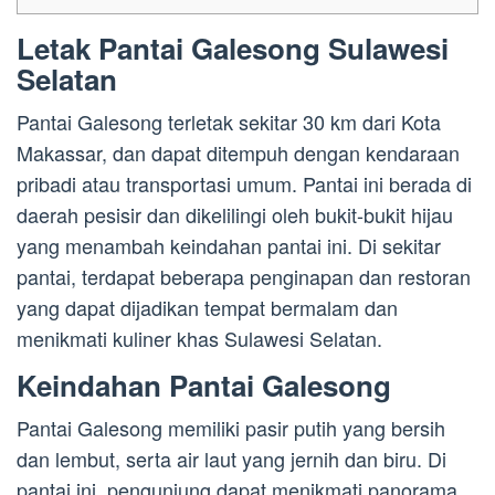
Letak Pantai Galesong Sulawesi
Selatan
Pantai Galesong terletak sekitar 30 km dari Kota
Makassar, dan dapat ditempuh dengan kendaraan
pribadi atau transportasi umum. Pantai ini berada di
daerah pesisir dan dikelilingi oleh bukit-bukit hijau
yang menambah keindahan pantai ini. Di sekitar
pantai, terdapat beberapa penginapan dan restoran
yang dapat dijadikan tempat bermalam dan
menikmati kuliner khas Sulawesi Selatan.
Keindahan Pantai Galesong
Pantai Galesong memiliki pasir putih yang bersih
dan lembut, serta air laut yang jernih dan biru. Di
pantai ini, pengunjung dapat menikmati panorama