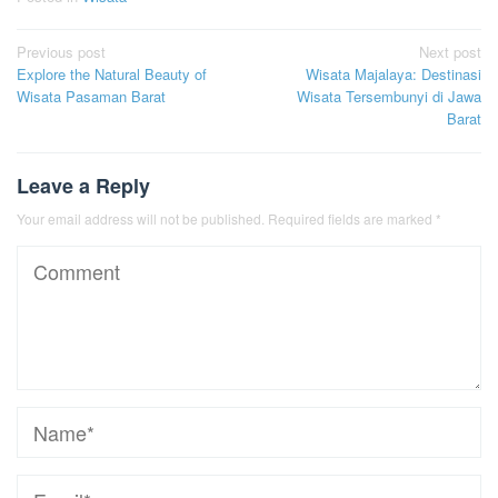
Post
Previous post
Next post
Explore the Natural Beauty of
Wisata Majalaya: Destinasi
navigation
Wisata Pasaman Barat
Wisata Tersembunyi di Jawa
Barat
Leave a Reply
Your email address will not be published.
Required fields are marked
*