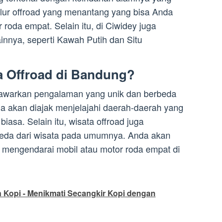
jalur offroad yang menantang yang bisa Anda
 roda empat. Selain itu, di Ciwidey juga
ainnya, seperti Kawah Putih dan Situ
a Offroad di Bandung?
nawarkan pengalaman yang unik dan berbeda
a akan diajak menjelajahi daerah-daerah yang
iasa. Selain itu, wisata offroad juga
eda dari wisata pada umumnya. Anda akan
t mengendarai mobil atau motor roda empat di
 Kopi - Menikmati Secangkir Kopi dengan