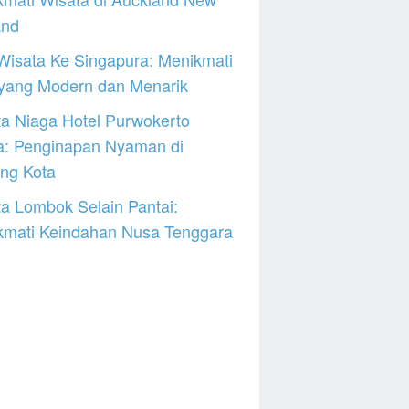
and
Wisata Ke Singapura: Menikmati
 yang Modern dan Menarik
a Niaga Hotel Purwokerto
a: Penginapan Nyaman di
ng Kota
a Lombok Selain Pantai:
kmati Keindahan Nusa Tenggara