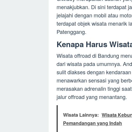
menakjubkan. Di sini terdapat 
jelajahi dengan mobil atau motor
terdapat objek wisata menarik l
Patenggang.
Kenapa Harus Wisat
Wisata offroad di Bandung me
dari wisata pada umumnya. And
sulit diakses dengan kendaraan b
menawarkan sensasi yang berb
merasakan adrenalin tinggi saa
jalur offroad yang menantang.
Wisata Lainnya:
Wisata Kebun
Pemandangan yang Indah