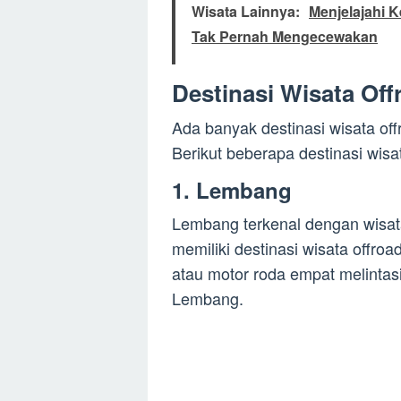
Wisata Lainnya:
Menjelajahi 
Tak Pernah Mengecewakan
Destinasi Wisata Of
Ada banyak destinasi wisata of
Berikut beberapa destinasi wisa
1. Lembang
Lembang terkenal dengan wisa
memiliki destinasi wisata offro
atau motor roda empat melintas
Lembang.