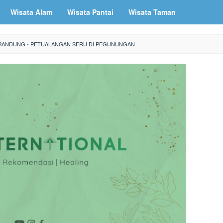
Wisata Alam
Wisata Pantai
Wisata Taman
BANDUNG - PETUALANGAN SERU DI PEGUNUNGAN