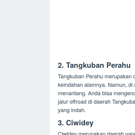
2. Tangkuban Perahu
Tangkuban Perahu merupakan de
keindahan alamnya. Namun, di si
menantang. Anda bisa mengenda
jalur offroad di daerah Tangk
yang indah.
3. Ciwidey
Ciwidey merupakan daerah yan