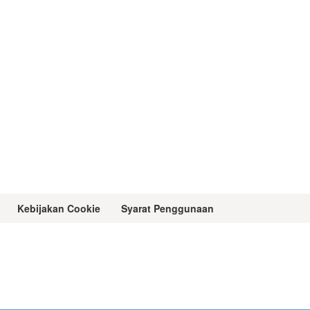
Kebijakan Cookie
Syarat Penggunaan