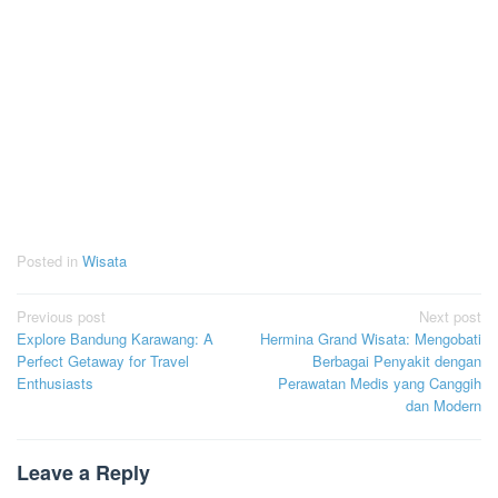
Posted in
Wisata
Post
Previous post
Next post
Explore Bandung Karawang: A
Hermina Grand Wisata: Mengobati
navigation
Perfect Getaway for Travel
Berbagai Penyakit dengan
Enthusiasts
Perawatan Medis yang Canggih
dan Modern
Leave a Reply