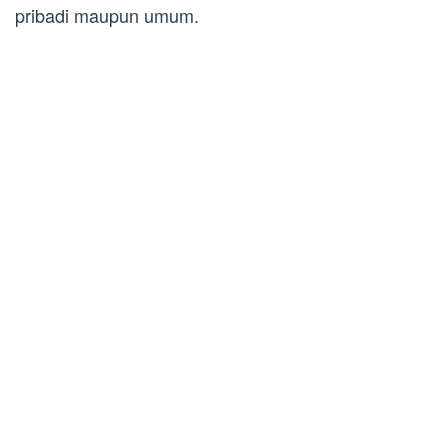
pribadi maupun umum.