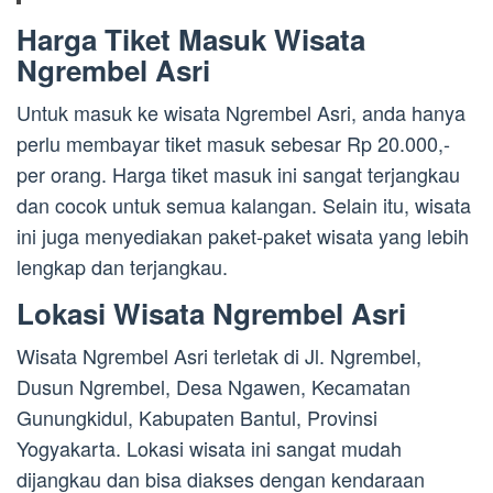
Harga Tiket Masuk Wisata
Ngrembel Asri
Untuk masuk ke wisata Ngrembel Asri, anda hanya
perlu membayar tiket masuk sebesar Rp 20.000,-
per orang. Harga tiket masuk ini sangat terjangkau
dan cocok untuk semua kalangan. Selain itu, wisata
ini juga menyediakan paket-paket wisata yang lebih
lengkap dan terjangkau.
Lokasi Wisata Ngrembel Asri
Wisata Ngrembel Asri terletak di Jl. Ngrembel,
Dusun Ngrembel, Desa Ngawen, Kecamatan
Gunungkidul, Kabupaten Bantul, Provinsi
Yogyakarta. Lokasi wisata ini sangat mudah
dijangkau dan bisa diakses dengan kendaraan