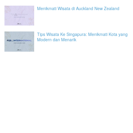
Menikmati Wisata di Auckland New Zealand
Tips Wisata Ke Singapura: Menikmati Kota yang
Modern dan Menarik