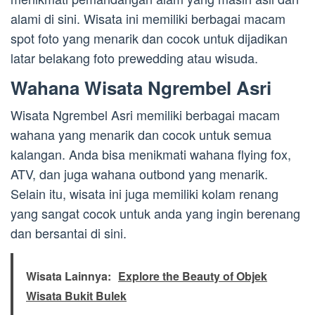
alami di sini. Wisata ini memiliki berbagai macam
spot foto yang menarik dan cocok untuk dijadikan
latar belakang foto prewedding atau wisuda.
Wahana Wisata Ngrembel Asri
Wisata Ngrembel Asri memiliki berbagai macam
wahana yang menarik dan cocok untuk semua
kalangan. Anda bisa menikmati wahana flying fox,
ATV, dan juga wahana outbond yang menarik.
Selain itu, wisata ini juga memiliki kolam renang
yang sangat cocok untuk anda yang ingin berenang
dan bersantai di sini.
Wisata Lainnya:
Explore the Beauty of Objek
Wisata Bukit Bulek