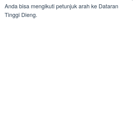
Anda bisa mengikuti petunjuk arah ke Dataran
Tinggi Dieng.