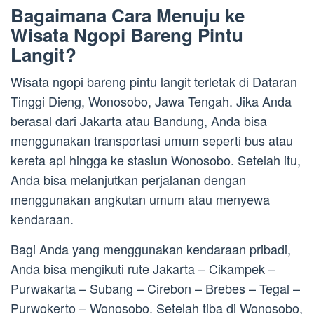
Bagaimana Cara Menuju ke
Wisata Ngopi Bareng Pintu
Langit?
Wisata ngopi bareng pintu langit terletak di Dataran
Tinggi Dieng, Wonosobo, Jawa Tengah. Jika Anda
berasal dari Jakarta atau Bandung, Anda bisa
menggunakan transportasi umum seperti bus atau
kereta api hingga ke stasiun Wonosobo. Setelah itu,
Anda bisa melanjutkan perjalanan dengan
menggunakan angkutan umum atau menyewa
kendaraan.
Bagi Anda yang menggunakan kendaraan pribadi,
Anda bisa mengikuti rute Jakarta – Cikampek –
Purwakarta – Subang – Cirebon – Brebes – Tegal –
Purwokerto – Wonosobo. Setelah tiba di Wonosobo,