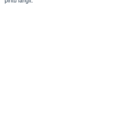
pintu langit.