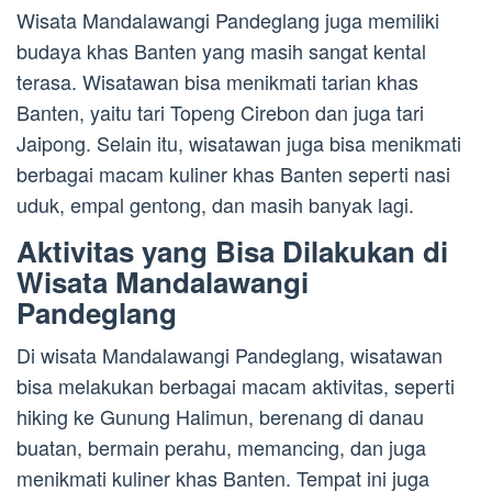
Wisata Mandalawangi Pandeglang juga memiliki
budaya khas Banten yang masih sangat kental
terasa. Wisatawan bisa menikmati tarian khas
Banten, yaitu tari Topeng Cirebon dan juga tari
Jaipong. Selain itu, wisatawan juga bisa menikmati
berbagai macam kuliner khas Banten seperti nasi
uduk, empal gentong, dan masih banyak lagi.
Aktivitas yang Bisa Dilakukan di
Wisata Mandalawangi
Pandeglang
Di wisata Mandalawangi Pandeglang, wisatawan
bisa melakukan berbagai macam aktivitas, seperti
hiking ke Gunung Halimun, berenang di danau
buatan, bermain perahu, memancing, dan juga
menikmati kuliner khas Banten. Tempat ini juga