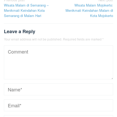
Post
Wisata Malam di Semarang –
Wisata Malam Mojokerto:
navigation
Menikmati Keindahan Kota
Menikmati Keindahan Malam di
Semarang di Malam Hari
Kota Mojokerto
Leave a Reply
Your email address will not be published.
Required fields are marked
*