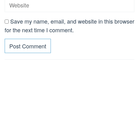
Save my name, email, and website in this browser
for the next time I comment.