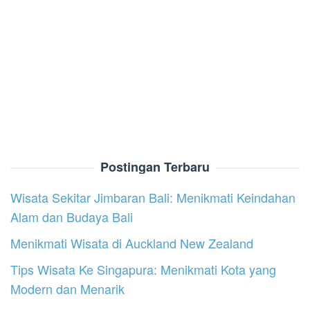
Postingan Terbaru
Wisata Sekitar Jimbaran Bali: Menikmati Keindahan
Alam dan Budaya Bali
Menikmati Wisata di Auckland New Zealand
Tips Wisata Ke Singapura: Menikmati Kota yang
Modern dan Menarik