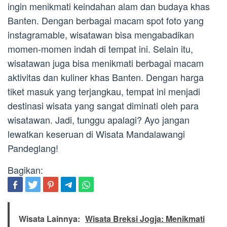
ingin menikmati keindahan alam dan budaya khas
Banten. Dengan berbagai macam spot foto yang
instagramable, wisatawan bisa mengabadikan
momen-momen indah di tempat ini. Selain itu,
wisatawan juga bisa menikmati berbagai macam
aktivitas dan kuliner khas Banten. Dengan harga
tiket masuk yang terjangkau, tempat ini menjadi
destinasi wisata yang sangat diminati oleh para
wisatawan. Jadi, tunggu apalagi? Ayo jangan
lewatkan keseruan di Wisata Mandalawangi
Pandeglang!
Bagikan:
Wisata Lainnya:
Wisata Breksi Jogja: Menikmati