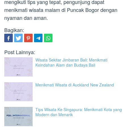
mengikuti tips yang tepat, pengunjung dapat
menikmati wisata malam di Puncak Bogor dengan
nyaman dan aman.
Bagikan:
Post Lainnya:
Wisata Sekitar Jimbaran Bali: Menikmati
Keindahan Alam dan Budaya Bali
Menikmati Wisata di Auckland New Zealand
Tips Wisata Ke Singapura: Menikmati Kota yang
Modern dan Menarik