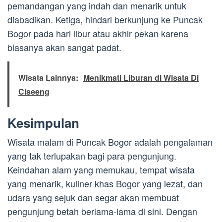
pemandangan yang indah dan menarik untuk
diabadikan. Ketiga, hindari berkunjung ke Puncak
Bogor pada hari libur atau akhir pekan karena
biasanya akan sangat padat.
Wisata Lainnya:
Menikmati Liburan di Wisata Di
Ciseeng
Kesimpulan
Wisata malam di Puncak Bogor adalah pengalaman
yang tak terlupakan bagi para pengunjung.
Keindahan alam yang memukau, tempat wisata
yang menarik, kuliner khas Bogor yang lezat, dan
udara yang sejuk dan segar akan membuat
pengunjung betah berlama-lama di sini. Dengan