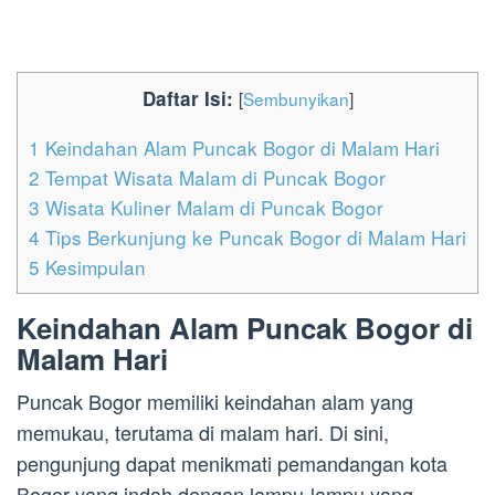
Daftar Isi:
[
Sembunyikan
]
1
Keindahan Alam Puncak Bogor di Malam Hari
2
Tempat Wisata Malam di Puncak Bogor
3
Wisata Kuliner Malam di Puncak Bogor
4
Tips Berkunjung ke Puncak Bogor di Malam Hari
5
Kesimpulan
Keindahan Alam Puncak Bogor di
Malam Hari
Puncak Bogor memiliki keindahan alam yang
memukau, terutama di malam hari. Di sini,
pengunjung dapat menikmati pemandangan kota
Bogor yang indah dengan lampu-lampu yang