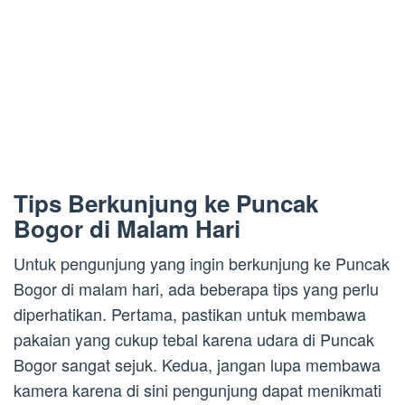
Tips Berkunjung ke Puncak
Bogor di Malam Hari
Untuk pengunjung yang ingin berkunjung ke Puncak
Bogor di malam hari, ada beberapa tips yang perlu
diperhatikan. Pertama, pastikan untuk membawa
pakaian yang cukup tebal karena udara di Puncak
Bogor sangat sejuk. Kedua, jangan lupa membawa
kamera karena di sini pengunjung dapat menikmati