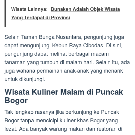
Wisata Lainnya:
Bunaken Adalah Objek Wisata
Yang Terdapat di Provinsi
Selain Taman Bunga Nusantara, pengunjung juga
dapat mengunjungi Kebun Raya Cibodas. Di sini,
pengunjung dapat melihat berbagai macam
tanaman yang tumbuh di malam hari. Selain itu, ada
juga wahana permainan anak-anak yang menarik
untuk dikunjungi.
Wisata Kuliner Malam di Puncak
Bogor
Tak lengkap rasanya jika berkunjung ke Puncak
Bogor tanpa mencicipi kuliner khas Bogor yang
lezat. Ada banyak warung makan dan restoran di