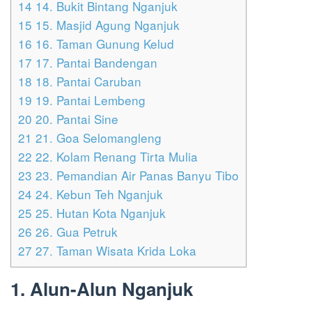
14
14. Bukit Bintang Nganjuk
15
15. Masjid Agung Nganjuk
16
16. Taman Gunung Kelud
17
17. Pantai Bandengan
18
18. Pantai Caruban
19
19. Pantai Lembeng
20
20. Pantai Sine
21
21. Goa Selomangleng
22
22. Kolam Renang Tirta Mulia
23
23. Pemandian Air Panas Banyu Tibo
24
24. Kebun Teh Nganjuk
25
25. Hutan Kota Nganjuk
26
26. Gua Petruk
27
27. Taman Wisata Krida Loka
1. Alun-Alun Nganjuk