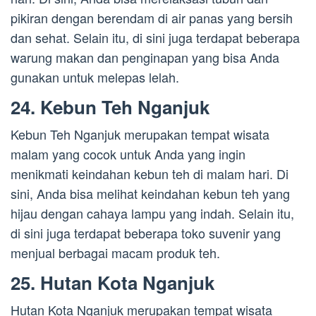
pikiran dengan berendam di air panas yang bersih
dan sehat. Selain itu, di sini juga terdapat beberapa
warung makan dan penginapan yang bisa Anda
gunakan untuk melepas lelah.
24. Kebun Teh Nganjuk
Kebun Teh Nganjuk merupakan tempat wisata
malam yang cocok untuk Anda yang ingin
menikmati keindahan kebun teh di malam hari. Di
sini, Anda bisa melihat keindahan kebun teh yang
hijau dengan cahaya lampu yang indah. Selain itu,
di sini juga terdapat beberapa toko suvenir yang
menjual berbagai macam produk teh.
25. Hutan Kota Nganjuk
Hutan Kota Nganjuk merupakan tempat wisata