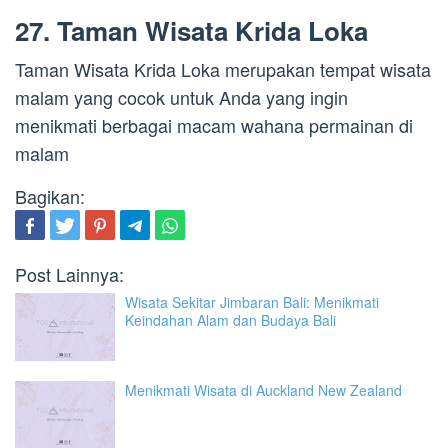
27. Taman Wisata Krida Loka
Taman Wisata Krida Loka merupakan tempat wisata
malam yang cocok untuk Anda yang ingin
menikmati berbagai macam wahana permainan di
malam
Bagikan:
Post Lainnya:
Wisata Sekitar Jimbaran Bali: Menikmati
Keindahan Alam dan Budaya Bali
Menikmati Wisata di Auckland New Zealand