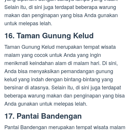
Selain itu, di sini juga terdapat beberapa warung
makan dan penginapan yang bisa Anda gunakan
untuk melepas lelah.
16. Taman Gunung Kelud
Taman Gunung Kelud merupakan tempat wisata
malam yang cocok untuk Anda yang ingin
menikmati keindahan alam di malam hari. Di sini,
Anda bisa menyaksikan pemandangan gunung
kelud yang indah dengan bintang-bintang yang
bersinar di atasnya. Selain itu, di sini juga terdapat
beberapa warung makan dan penginapan yang bisa
Anda gunakan untuk melepas lelah.
17. Pantai Bandengan
Pantai Bandengan merupakan tempat wisata malam