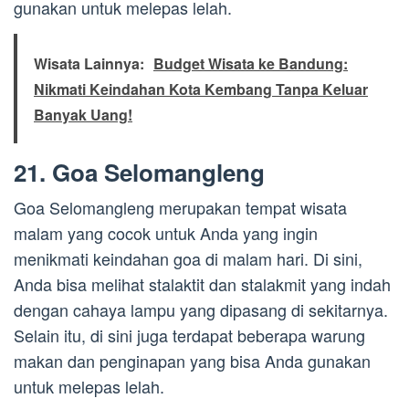
gunakan untuk melepas lelah.
Wisata Lainnya:
Budget Wisata ke Bandung:
Nikmati Keindahan Kota Kembang Tanpa Keluar
Banyak Uang!
21. Goa Selomangleng
Goa Selomangleng merupakan tempat wisata
malam yang cocok untuk Anda yang ingin
menikmati keindahan goa di malam hari. Di sini,
Anda bisa melihat stalaktit dan stalakmit yang indah
dengan cahaya lampu yang dipasang di sekitarnya.
Selain itu, di sini juga terdapat beberapa warung
makan dan penginapan yang bisa Anda gunakan
untuk melepas lelah.