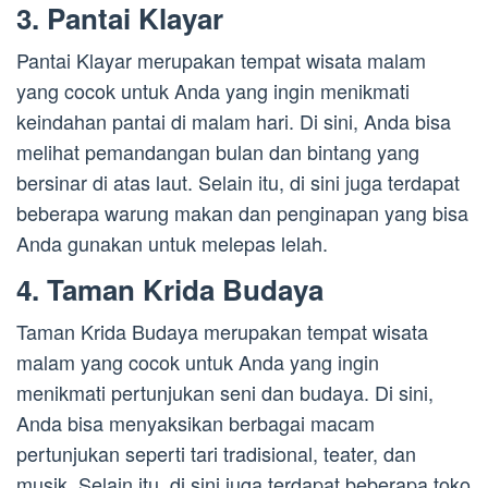
3. Pantai Klayar
Pantai Klayar merupakan tempat wisata malam
yang cocok untuk Anda yang ingin menikmati
keindahan pantai di malam hari. Di sini, Anda bisa
melihat pemandangan bulan dan bintang yang
bersinar di atas laut. Selain itu, di sini juga terdapat
beberapa warung makan dan penginapan yang bisa
Anda gunakan untuk melepas lelah.
4. Taman Krida Budaya
Taman Krida Budaya merupakan tempat wisata
malam yang cocok untuk Anda yang ingin
menikmati pertunjukan seni dan budaya. Di sini,
Anda bisa menyaksikan berbagai macam
pertunjukan seperti tari tradisional, teater, dan
musik. Selain itu, di sini juga terdapat beberapa toko