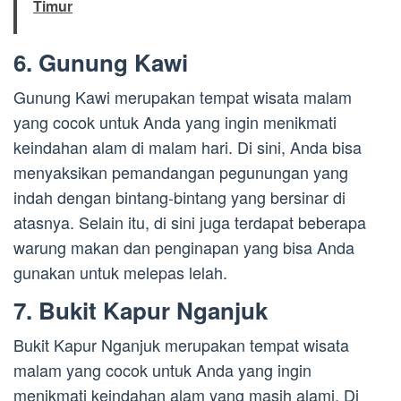
Timur
6. Gunung Kawi
Gunung Kawi merupakan tempat wisata malam
yang cocok untuk Anda yang ingin menikmati
keindahan alam di malam hari. Di sini, Anda bisa
menyaksikan pemandangan pegunungan yang
indah dengan bintang-bintang yang bersinar di
atasnya. Selain itu, di sini juga terdapat beberapa
warung makan dan penginapan yang bisa Anda
gunakan untuk melepas lelah.
7. Bukit Kapur Nganjuk
Bukit Kapur Nganjuk merupakan tempat wisata
malam yang cocok untuk Anda yang ingin
menikmati keindahan alam yang masih alami. Di