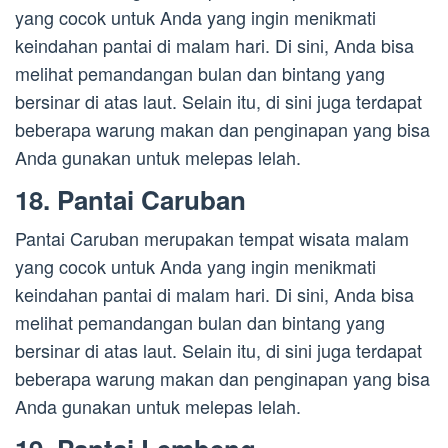
yang cocok untuk Anda yang ingin menikmati
keindahan pantai di malam hari. Di sini, Anda bisa
melihat pemandangan bulan dan bintang yang
bersinar di atas laut. Selain itu, di sini juga terdapat
beberapa warung makan dan penginapan yang bisa
Anda gunakan untuk melepas lelah.
18. Pantai Caruban
Pantai Caruban merupakan tempat wisata malam
yang cocok untuk Anda yang ingin menikmati
keindahan pantai di malam hari. Di sini, Anda bisa
melihat pemandangan bulan dan bintang yang
bersinar di atas laut. Selain itu, di sini juga terdapat
beberapa warung makan dan penginapan yang bisa
Anda gunakan untuk melepas lelah.