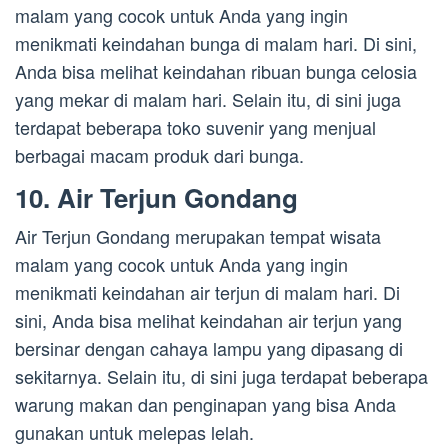
malam yang cocok untuk Anda yang ingin
menikmati keindahan bunga di malam hari. Di sini,
Anda bisa melihat keindahan ribuan bunga celosia
yang mekar di malam hari. Selain itu, di sini juga
terdapat beberapa toko suvenir yang menjual
berbagai macam produk dari bunga.
10. Air Terjun Gondang
Air Terjun Gondang merupakan tempat wisata
malam yang cocok untuk Anda yang ingin
menikmati keindahan air terjun di malam hari. Di
sini, Anda bisa melihat keindahan air terjun yang
bersinar dengan cahaya lampu yang dipasang di
sekitarnya. Selain itu, di sini juga terdapat beberapa
warung makan dan penginapan yang bisa Anda
gunakan untuk melepas lelah.