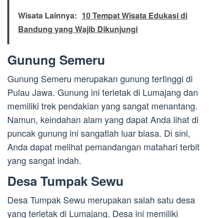
Wisata Lainnya:
10 Tempat Wisata Edukasi di
Bandung yang Wajib Dikunjungi
Gunung Semeru
Gunung Semeru merupakan gunung tertinggi di
Pulau Jawa. Gunung ini terletak di Lumajang dan
memiliki trek pendakian yang sangat menantang.
Namun, keindahan alam yang dapat Anda lihat di
puncak gunung ini sangatlah luar biasa. Di sini,
Anda dapat melihat pemandangan matahari terbit
yang sangat indah.
Desa Tumpak Sewu
Desa Tumpak Sewu merupakan salah satu desa
yang terletak di Lumajang. Desa ini memiliki