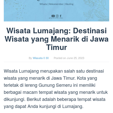
Wisata Lumajang: Destinasi
Wisata yang Menarik di Jawa
Timur
By
Wiasata 0 30
Posted on
June 25, 2023
Wisata Lumajang merupakan salah satu destinasi
wisata yang menarik di Jawa Timur. Kota yang
terletak di lereng Gunung Semeru ini memiliki
berbagai macam tempat wisata yang menarik untuk
dikunjungi. Berikut adalah beberapa tempat wisata
yang dapat Anda kunjungi di Lumajang.