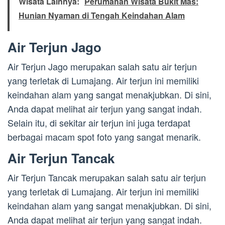
Wisata Lainnya:
Perumahan Wisata Bukit Mas:
Hunian Nyaman di Tengah Keindahan Alam
Air Terjun Jago
Air Terjun Jago merupakan salah satu air terjun
yang terletak di Lumajang. Air terjun ini memiliki
keindahan alam yang sangat menakjubkan. Di sini,
Anda dapat melihat air terjun yang sangat indah.
Selain itu, di sekitar air terjun ini juga terdapat
berbagai macam spot foto yang sangat menarik.
Air Terjun Tancak
Air Terjun Tancak merupakan salah satu air terjun
yang terletak di Lumajang. Air terjun ini memiliki
keindahan alam yang sangat menakjubkan. Di sini,
Anda dapat melihat air terjun yang sangat indah.