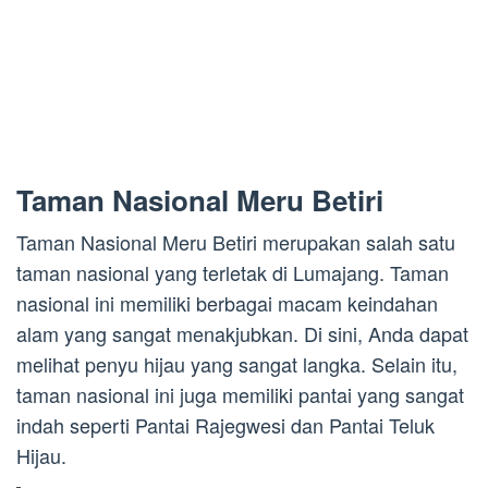
Taman Nasional Meru Betiri
Taman Nasional Meru Betiri merupakan salah satu
taman nasional yang terletak di Lumajang. Taman
nasional ini memiliki berbagai macam keindahan
alam yang sangat menakjubkan. Di sini, Anda dapat
melihat penyu hijau yang sangat langka. Selain itu,
taman nasional ini juga memiliki pantai yang sangat
indah seperti Pantai Rajegwesi dan Pantai Teluk
Hijau.