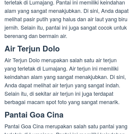
terletak di Lumajang. Pantai ini memiliki keindahan
alam yang sangat menakjubkan. Di sini, Anda dapat
melihat pasir putih yang halus dan air laut yang biru
jernih. Selain itu, pantai ini juga sangat cocok untuk
berenang dan bermain air.
Air Terjun Dolo
Air Terjun Dolo merupakan salah satu air terjun
yang terletak di Lumajang. Air terjun ini memiliki
keindahan alam yang sangat menakjubkan. Di sini,
Anda dapat melihat air terjun yang sangat indah.
Selain itu, di sekitar air terjun ini juga terdapat
berbagai macam spot foto yang sangat menarik.
Pantai Goa Cina
Pantai Goa Cina merupakan salah satu pantai yang