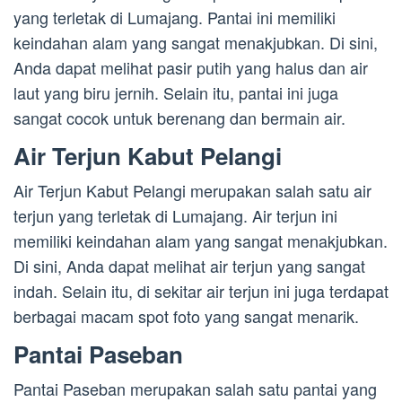
yang terletak di Lumajang. Pantai ini memiliki
keindahan alam yang sangat menakjubkan. Di sini,
Anda dapat melihat pasir putih yang halus dan air
laut yang biru jernih. Selain itu, pantai ini juga
sangat cocok untuk berenang dan bermain air.
Air Terjun Kabut Pelangi
Air Terjun Kabut Pelangi merupakan salah satu air
terjun yang terletak di Lumajang. Air terjun ini
memiliki keindahan alam yang sangat menakjubkan.
Di sini, Anda dapat melihat air terjun yang sangat
indah. Selain itu, di sekitar air terjun ini juga terdapat
berbagai macam spot foto yang sangat menarik.
Pantai Paseban
Pantai Paseban merupakan salah satu pantai yang