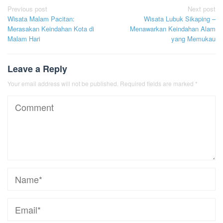
Post
Previous post
Next post
Wisata Malam Pacitan:
Wisata Lubuk Sikaping –
navigation
Merasakan Keindahan Kota di
Menawarkan Keindahan Alam
Malam Hari
yang Memukau
Leave a Reply
Your email address will not be published.
Required fields are marked
*