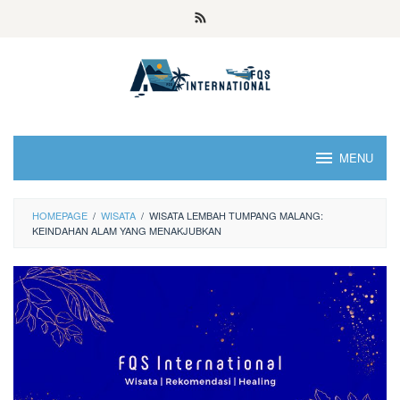
MENU
HOMEPAGE
/
WISATA
/
WISATA LEMBAH TUMPANG MALANG:
KEINDAHAN ALAM YANG MENAKJUBKAN