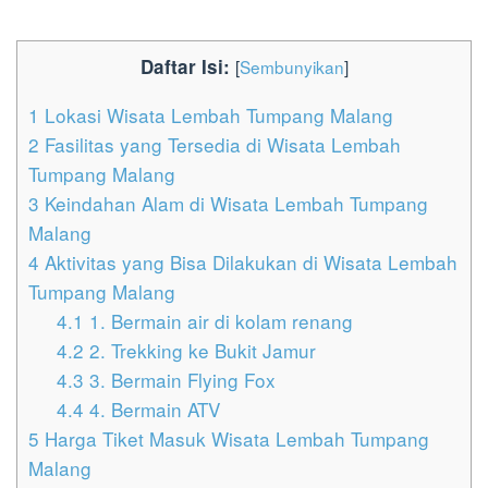
Daftar Isi:
[
Sembunyikan
]
1
Lokasi Wisata Lembah Tumpang Malang
2
Fasilitas yang Tersedia di Wisata Lembah
Tumpang Malang
3
Keindahan Alam di Wisata Lembah Tumpang
Malang
4
Aktivitas yang Bisa Dilakukan di Wisata Lembah
Tumpang Malang
4.1
1. Bermain air di kolam renang
4.2
2. Trekking ke Bukit Jamur
4.3
3. Bermain Flying Fox
4.4
4. Bermain ATV
5
Harga Tiket Masuk Wisata Lembah Tumpang
Malang