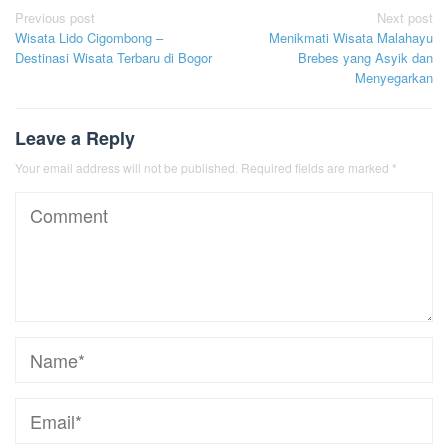
Post
Previous post
Next post
Wisata Lido Cigombong –
Menikmati Wisata Malahayu
navigation
Destinasi Wisata Terbaru di Bogor
Brebes yang Asyik dan
Menyegarkan
Leave a Reply
Your email address will not be published.
Required fields are marked
*