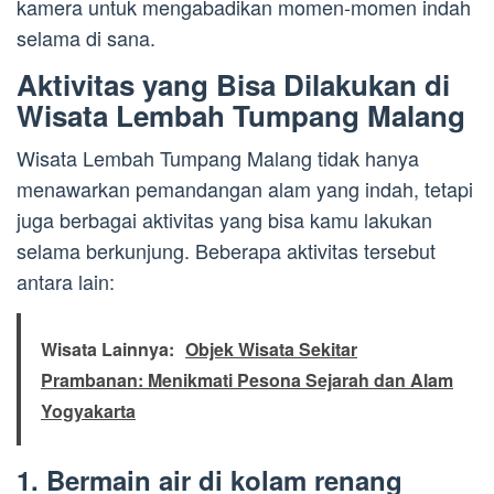
kamera untuk mengabadikan momen-momen indah
selama di sana.
Aktivitas yang Bisa Dilakukan di
Wisata Lembah Tumpang Malang
Wisata Lembah Tumpang Malang tidak hanya
menawarkan pemandangan alam yang indah, tetapi
juga berbagai aktivitas yang bisa kamu lakukan
selama berkunjung. Beberapa aktivitas tersebut
antara lain:
Wisata Lainnya:
Objek Wisata Sekitar
Prambanan: Menikmati Pesona Sejarah dan Alam
Yogyakarta
1. Bermain air di kolam renang