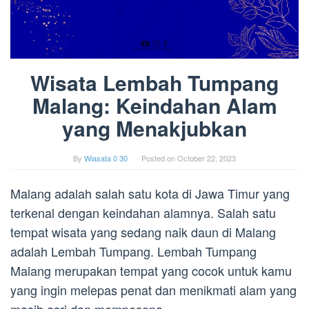
Wisata Lembah Tumpang
Malang: Keindahan Alam
yang Menakjubkan
By
Wiasata 0 30
Posted on
October 22, 2023
Malang adalah salah satu kota di Jawa Timur yang
terkenal dengan keindahan alamnya. Salah satu
tempat wisata yang sedang naik daun di Malang
adalah Lembah Tumpang. Lembah Tumpang
Malang merupakan tempat yang cocok untuk kamu
yang ingin melepas penat dan menikmati alam yang