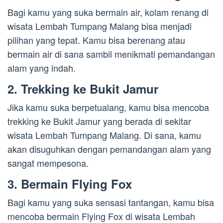
Bagi kamu yang suka bermain air, kolam renang di
wisata Lembah Tumpang Malang bisa menjadi
pilihan yang tepat. Kamu bisa berenang atau
bermain air di sana sambil menikmati pemandangan
alam yang indah.
2. Trekking ke Bukit Jamur
Jika kamu suka berpetualang, kamu bisa mencoba
trekking ke Bukit Jamur yang berada di sekitar
wisata Lembah Tumpang Malang. Di sana, kamu
akan disuguhkan dengan pemandangan alam yang
sangat mempesona.
3. Bermain Flying Fox
Bagi kamu yang suka sensasi tantangan, kamu bisa
mencoba bermain Flying Fox di wisata Lembah