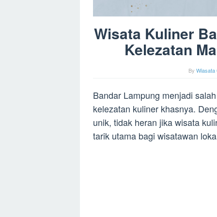
Wisata Kuliner B
Kelezatan M
By
Wiasata 
Bandar Lampung menjadi salah s
kelezatan kuliner khasnya. Den
unik, tidak heran jika wisata k
tarik utama bagi wisatawan lo