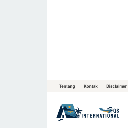
Skip
to
content
Tentang
Kontak
Disclaimer