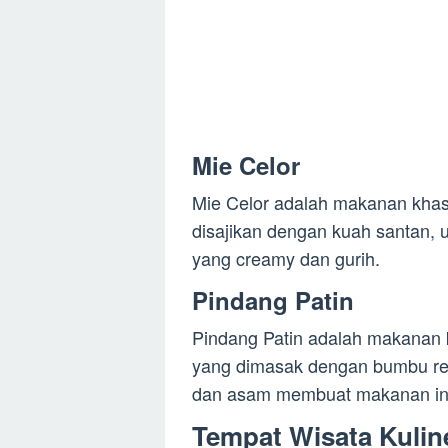
Mie Celor
Mie Celor adalah makanan khas
disajikan dengan kuah santan, u
yang creamy dan gurih.
Pindang Patin
Pindang Patin adalah makanan k
yang dimasak dengan bumbu re
dan asam membuat makanan ini 
Tempat Wisata Kulin