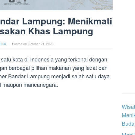
andar Lampung: Menikmati
asakan Khas Lampung
0 30
Posted on
October 21, 2023
atu kota di Indonesia yang terkenal dengan
gan berbagai pilihan makanan yang lezat dan
uliner Bandar Lampung menjadi salah satu daya
kal maupun mancanegara.
Wisat
Meni
Buday
Menik