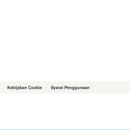
Kebijakan Cookie
Syarat Penggunaan