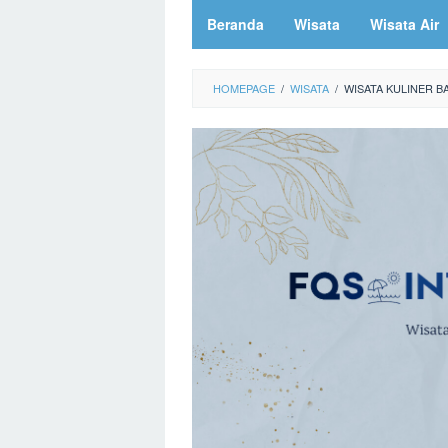
Beranda
Wisata
Wisata Air
HOMEPAGE
/
WISATA
/
WISATA KULINER 