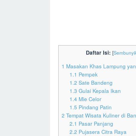
Daftar Isi:
[
Sembunyi
1
Masakan Khas Lampung yang
1.1
Pempek
1.2
Sate Bandeng
1.3
Gulai Kepala Ikan
1.4
Mie Celor
1.5
Pindang Patin
2
Tempat Wisata Kuliner di B
2.1
Pasar Panjang
2.2
Pujasera Citra Raya