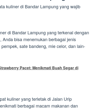
ata kuliner di Bandar Lampung yang wajib
iner di Bandar Lampung yang terkenal dengan
, Anda bisa menemukan berbagai jenis
pempek, sate bandeng, mie celor, dan lain-
Strawberry Pacet: Menikmati Buah Segar di
t kuliner yang terletak di Jalan Urip
 menikmati berbagai macam makanan dan