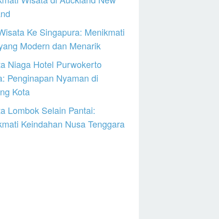
and
Wisata Ke Singapura: Menikmati
 yang Modern dan Menarik
a Niaga Hotel Purwokerto
a: Penginapan Nyaman di
ng Kota
a Lombok Selain Pantai:
kmati Keindahan Nusa Tenggara