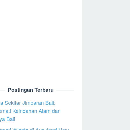
Postingan Terbaru
a Sekitar Jimbaran Bali:
kmati Keindahan Alam dan
a Bali
mati Wisata di Auckland New