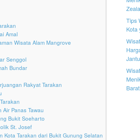
Zeal
Tips 
Tarakan
Kota
ai Amal
Wisat
 Taman Wisata Alam Mangrove
Harg
Jantu
ar Senggol
mah Bundar
Wisat
Meni
juangan Rakyat Tarakan
Barat
u
 Tarakan
 Air Panas Tawau
ung Bukit Soeharto
lik St. Josef
 Kota Tarakan dari Bukit Gunung Selatan