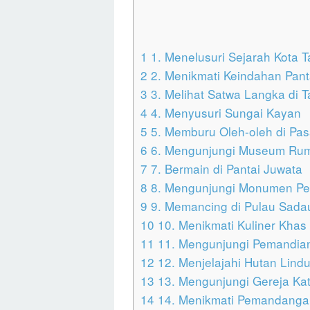
1
1. Menelusuri Sejarah Kota 
2
2. Menikmati Keindahan Pant
3
3. Melihat Satwa Langka di
4
4. Menyusuri Sungai Kayan
5
5. Memburu Oleh-oleh di Pas
6
6. Mengunjungi Museum Ru
7
7. Bermain di Pantai Juwata
8
8. Mengunjungi Monumen Per
9
9. Memancing di Pulau Sada
10
10. Menikmati Kuliner Khas
11
11. Mengunjungi Pemandian
12
12. Menjelajahi Hutan Lind
13
13. Mengunjungi Gereja Kato
14
14. Menikmati Pemandangan