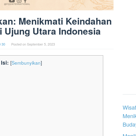
kan: Menikmati Keindahan
 Ujung Utara Indonesia
0 30
Posted on
September 5, 2023
Isi:
[
Sembunyikan
]
Wisat
Meni
Buday
Menik