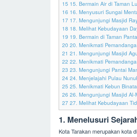
15
15. Bermain Air di Taman 
16
16. Menyusuri Sungai Ment
17
17. Mengunjungi Masjid Ray
18
18. Melihat Kebudayaan Da
19
19. Bermain di Taman Pant
20
20. Menikmati Pemandangan
21
21. Mengunjungi Masjid Ag
22
22. Menikmati Pemandangan 
23
23. Mengunjungi Pantai Ma
24
24. Menjelajahi Pulau Nun
25
25. Menikmati Kebun Binat
26
26. Mengunjungi Masjid Al-M
27
27. Melihat Kebudayaan Tid
1. Menelusuri Sejara
Kota Tarakan merupakan kota di 