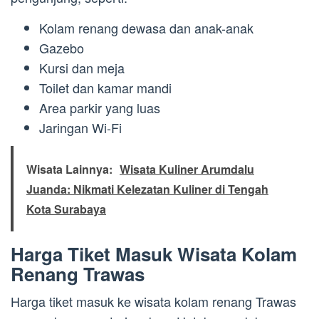
Kolam renang dewasa dan anak-anak
Gazebo
Kursi dan meja
Toilet dan kamar mandi
Area parkir yang luas
Jaringan Wi-Fi
Wisata Lainnya:
Wisata Kuliner Arumdalu
Juanda: Nikmati Kelezatan Kuliner di Tengah
Kota Surabaya
Harga Tiket Masuk Wisata Kolam
Renang Trawas
Harga tiket masuk ke wisata kolam renang Trawas