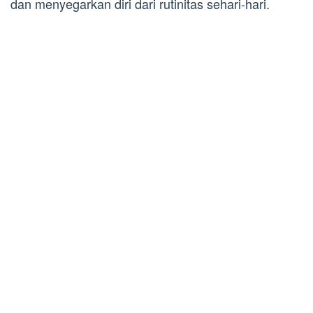
dan menyegarkan diri dari rutinitas sehari-hari.