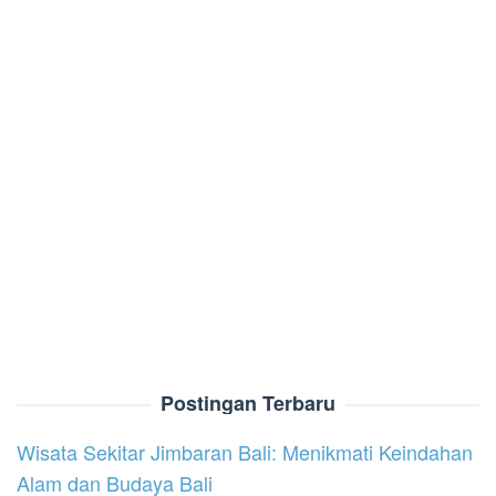
Postingan Terbaru
Wisata Sekitar Jimbaran Bali: Menikmati Keindahan
Alam dan Budaya Bali