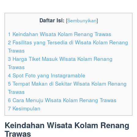
Daftar Isi:
[
Sembunyikan
]
1
Keindahan Wisata Kolam Renang Trawas
2
Fasilitas yang Tersedia di Wisata Kolam Renang
Trawas
3
Harga Tiket Masuk Wisata Kolam Renang
Trawas
4
Spot Foto yang Instagramable
5
Tempat Makan di Sekitar Wisata Kolam Renang
Trawas
6
Cara Menuju Wisata Kolam Renang Trawas
7
Kesimpulan
Keindahan Wisata Kolam Renang
Trawas