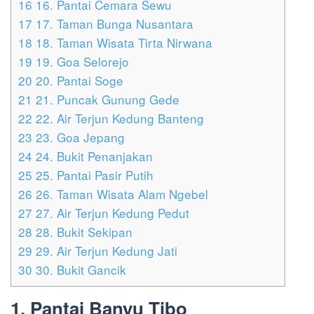
16
16. Pantai Cemara Sewu
17
17. Taman Bunga Nusantara
18
18. Taman Wisata Tirta Nirwana
19
19. Goa Selorejo
20
20. Pantai Soge
21
21. Puncak Gunung Gede
22
22. Air Terjun Kedung Banteng
23
23. Goa Jepang
24
24. Bukit Penanjakan
25
25. Pantai Pasir Putih
26
26. Taman Wisata Alam Ngebel
27
27. Air Terjun Kedung Pedut
28
28. Bukit Sekipan
29
29. Air Terjun Kedung Jati
30
30. Bukit Gancik
1. Pantai Banyu Tibo