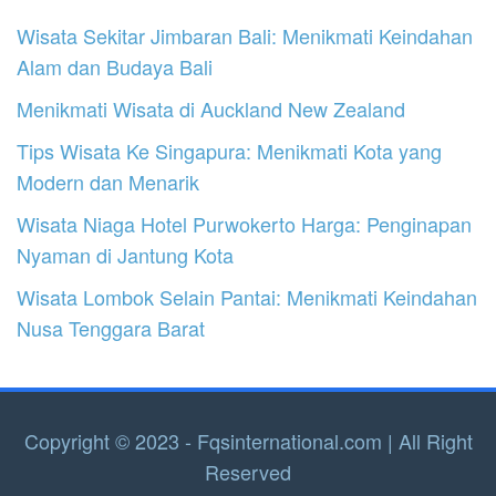
Wisata Sekitar Jimbaran Bali: Menikmati Keindahan
Alam dan Budaya Bali
Menikmati Wisata di Auckland New Zealand
Tips Wisata Ke Singapura: Menikmati Kota yang
Modern dan Menarik
Wisata Niaga Hotel Purwokerto Harga: Penginapan
Nyaman di Jantung Kota
Wisata Lombok Selain Pantai: Menikmati Keindahan
Nusa Tenggara Barat
Copyright © 2023 - Fqsinternational.com | All Right
Reserved