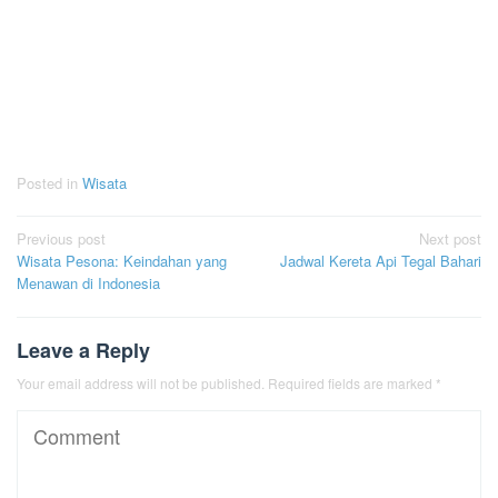
Posted in
Wisata
Post
Previous post
Next post
Wisata Pesona: Keindahan yang
Jadwal Kereta Api Tegal Bahari
navigation
Menawan di Indonesia
Leave a Reply
Your email address will not be published.
Required fields are marked
*