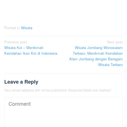
Posted in
Wisata
Post
Previous post
Next post
Wisata Koi – Menikmati
Wisata Jombang Wonosalam
navigation
Keindahan Ikan Koi di Indonesia
Terbaru: Menikmati Keindahan
Alam Jombang dengan Beragam
Wisata Terbaru
Leave a Reply
Your email address will not be published.
Required fields are marked
*